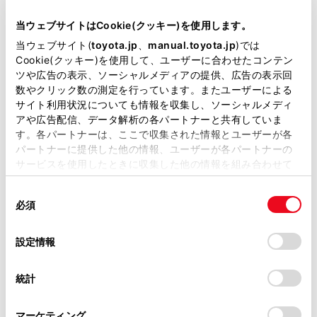
当ウェブサイトはCookie(クッキー)を使用します。
当ウェブサイト(
toyota.jp
、
manual.toyota.jp
)では
Cookie(クッキー)を使用して、ユーザーに合わせたコンテン
プリウス Z
ツや広告の表示、ソーシャルメディアの提供、広告の表示回
数やクリック数の測定を行っています。またユーザーによる
2000cc
サイト利用状況についても情報を収集し、ソーシャルメディ
アや広告配信、データ解析の各パートナーと共有していま
2WD FF
す。各パートナーは、ここで収集された情報とユーザーが各
パートナーに提供した他の情報、ユーザーが各パートナーの
エモーショナルレッドII
サービスを使用したときに収集した他の情報を組み合わせて
使用することがあります。当ウェブサイトの使用を続行する
同
とCookie(クッキー)に同意したこととなります。
試乗車予約
必須
意
の
「すべてのCookieを許可」をクリックすることで、お客様の
選
デバイスにすべてのCookie(クッキー)が保存されることに同
設定情報
7
択
意したことになります。Cookie(クッキー)のオプトアウト、
設定の変更、同意を撤回したりするにあたっては、当社の
統計
「
Cookie（クッキー）情報の取り扱いについて
」をご覧くだ
さい。
マーケティング