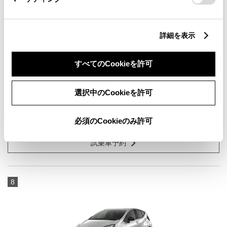
詳細を表示
シエンタ HYBRID Z 5人乗り
すべてのCookieを許可
1500cc
選択中のCookieを許可
2WD FF
ダークグレー
必須のCookieのみ許可
試乗車予約
8