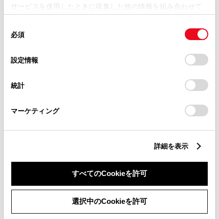
サービスを使用したときに収集した他の情報を組み合わせて
使用することがあります。当ウェブサイトの使用を続行する
同
とCookie(クッキー)に同意したこととなります。
必須
意
特別仕様車 ヤリス クロス HYBRID GR
の
「すべてのCookieを許可」をクリックすることで、お客様の
SPORT
選
デバイスにすべてのCookie(クッキー)が保存されることに同
設定情報
択
意したことになります。Cookie(クッキー)のオプトアウト、
1500cc
設定の変更、同意を撤回したりするにあたっては、当社の
統計
「
Cookie（クッキー）情報の取り扱いについて
」をご覧くだ
2WD FF
さい。
マーケティング
ブラックマイカ×プラチナホワイトパール
マイカ
詳細を表示
試乗車予約
すべてのCookieを許可
6
選択中のCookieを許可