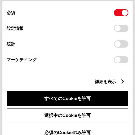
使用することがあります。当ウェブサイトの使用を続行する
同
とCookie(クッキー)に同意したこととなります。
必須
意
の
「すべてのCookieを許可」をクリックすることで、お客様の
アクア G
選
デバイスにすべてのCookie(クッキー)が保存されることに同
設定情報
択
意したことになります。Cookie(クッキー)のオプトアウト、
1500cc
設定の変更、同意を撤回したりするにあたっては、当社の
統計
「
Cookie（クッキー）情報の取り扱いについて
」をご覧くだ
2WD FF
さい。
マーケティング
エモーショナルレッドII
試乗車予約
詳細を表示
すべてのCookieを許可
4
選択中のCookieを許可
必須のCookieのみ許可