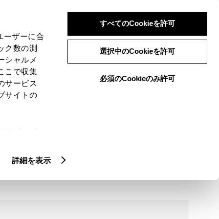
検索
メニュー
ログイン
すべてのCookieを許可
、ユーザーに合
ック数の測
選択中のCookieを許可
ーシャルメ
ここで収集
必須のCookieのみ許可
のサービス
ブサイトの
ie(クッキ
、設定の変
扱いについ
詳細情報
詳細を表示