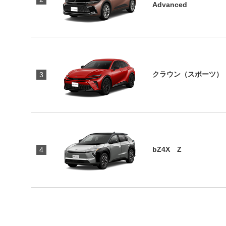
Advanced
クラウン（スポーツ） S
3
bZ4X Z
4