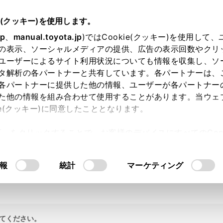
e(クッキー)を使用します。
jp
、
manual.toyota.jp
)ではCookie(クッキー)を使用して
の表示、ソーシャルメディアの提供、広告の表示回数やクリ
ユーザーによるサイト利用状況についても情報を収集し、ソ
タ解析の各パートナーと共有しています。各パートナーは、
各パートナーに提供した他の情報、ユーザーが各パートナー
た他の情報を組み合わせて使用することがあります。当ウェ
ie(クッキー)に同意したこととなります。
許可」をクリックすることで、お客様のデバイスにすべてのCook
意したことになります。Cookie(クッキー)のオプトアウト
るにあたっては、当社の「
Cookie（クッキー）情報の取り
報
統計
マーケティング
てください。