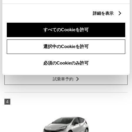
詳細を表示
ヴォクシー S-Z 7人乗り
すべてのCookieを許可
1800cc
選択中のCookieを許可
2WD FF
プラチナホワイトパールマイカ
必須のCookieのみ許可
試乗車予約
4