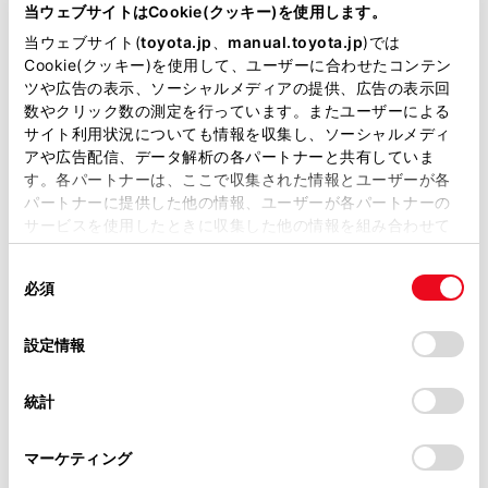
当ウェブサイトはCookie(クッキー)を使用します。
当ウェブサイト(
toyota.jp
、
manual.toyota.jp
)では
Cookie(クッキー)を使用して、ユーザーに合わせたコンテン
ツや広告の表示、ソーシャルメディアの提供、広告の表示回
bZ4X Z
数やクリック数の測定を行っています。またユーザーによる
サイト利用状況についても情報を収集し、ソーシャルメディ
-
アや広告配信、データ解析の各パートナーと共有していま
す。各パートナーは、ここで収集された情報とユーザーが各
2WD FF
パートナーに提供した他の情報、ユーザーが各パートナーの
サービスを使用したときに収集した他の情報を組み合わせて
アティチュードブラックマイカ
使用することがあります。当ウェブサイトの使用を続行する
同
とCookie(クッキー)に同意したこととなります。
必須
試乗車予約
意
の
「すべてのCookieを許可」をクリックすることで、お客様の
選
デバイスにすべてのCookie(クッキー)が保存されることに同
設定情報
択
意したことになります。Cookie(クッキー)のオプトアウト、
3
設定の変更、同意を撤回したりするにあたっては、当社の
統計
「
Cookie（クッキー）情報の取り扱いについて
」をご覧くだ
さい。
マーケティング