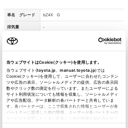
bZ4X G
-
2WD FF
アティチュードブラックマイカ
当ウェブサイトはCookie(クッキー)を使用します。
試乗車予約
当ウェブサイト(
toyota.jp
、
manual.toyota.jp
)では
Cookie(クッキー)を使用して、ユーザーに合わせたコンテン
ツや広告の表示、ソーシャルメディアの提供、広告の表示回
数やクリック数の測定を行っています。またユーザーによる
3
サイト利用状況についても情報を収集し、ソーシャルメディ
アや広告配信、データ解析の各パートナーと共有していま
す。各パートナーは、ここで収集された情報とユーザーが各
パートナーに提供した他の情報、ユーザーが各パートナーの
サービスを使用したときに収集した他の情報を組み合わせて
使用することがあります。当ウェブサイトの使用を続行する