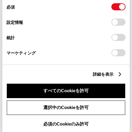
同
とCookie(クッキー)に同意したこととなります。
必須
意
の
「すべてのCookieを許可」をクリックすることで、お客様の
ヴォクシー S-Z 7人乗り
選
デバイスにすべてのCookie(クッキー)が保存されることに同
設定情報
択
意したことになります。Cookie(クッキー)のオプトアウト、
2000cc
設定の変更、同意を撤回したりするにあたっては、当社の
統計
「
Cookie（クッキー）情報の取り扱いについて
」をご覧くだ
2WD FF
さい。
マーケティング
スパークリングブラックパールクリスタル
シャイン
展示車
詳細を表示
すべてのCookieを許可
4
選択中のCookieを許可
必須のCookieのみ許可