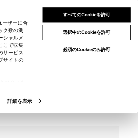
検索
メニュー
ログイン
すべてのCookieを許可
、ユーザーに合
ック数の測
選択中のCookieを許可
ーシャルメ
ここで収集
必須のCookieのみ許可
のサービス
ブサイトの
ie(クッキ
、設定の変
扱いについ
詳細情報
詳細を表示