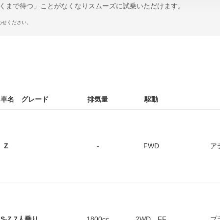
くまで待つ」ことがなくなりスムーズに試乗いただけます。
わせください。
車名 グレード
排気量
駆動
 Z
-
FWD
ア
S-Z 7人乗り
1800cc
2WD FF
プ