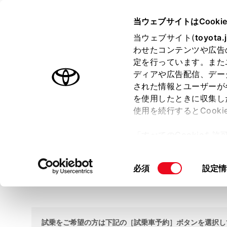
TOYOTA
当ウェブサイトはCooki
当ウェブサイト(
toyota.
わせたコンテンツや広告
ラインアップ
オーナーサポート
トピックス
定を行っています。また
ディアや広告配信、デー
ホーム
試乗車・展示車検索
された情報とユーザーが
を使用したときに収集し
使用を続行するとCook
試乗車・展示車検索
「すべてのCookieを
ー)が保存されることに同
更、同意を撤回したりす
大阪トヨペット 阿倍野店
同
必須
設定情
て
」をご覧ください。
TEL 06-6623-0051
意
の
選
択
試乗をご希望の方は下記の［試乗車予約］ボタンを選択し