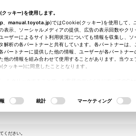
e(クッキー)を使用します。
jp
、
manual.toyota.jp
)ではCookie(クッキー)を使用して
の表示、ソーシャルメディアの提供、広告の表示回数やクリ
ユーザーによるサイト利用状況についても情報を収集し、ソ
タ解析の各パートナーと共有しています。各パートナーは、
各パートナーに提供した他の情報、ユーザーが各パートナー
た他の情報を組み合わせて使用することがあります。当ウェ
ie(クッキー)に同意したこととなります。
許可」をクリックすることで、お客様のデバイスにすべてのCook
意したことになります。Cookie(クッキー)のオプトアウト
るにあたっては、当社の「
Cookie（クッキー）情報の取り
報
統計
マーケティング
てください。