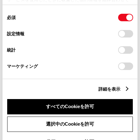
使用することがあります。当ウェブサイトの使用を続行する
同
とCookie(クッキー)に同意したこととなります。
必須
意
の
「すべてのCookieを許可」をクリックすることで、お客様の
ヴォクシー S-G 8人乗り
選
デバイスにすべてのCookie(クッキー)が保存されることに同
設定情報
択
意したことになります。Cookie(クッキー)のオプトアウト、
1800cc
設定の変更、同意を撤回したりするにあたっては、当社の
統計
「
Cookie（クッキー）情報の取り扱いについて
」をご覧くだ
2WD FF
さい。
マーケティング
ニュートラルブラック
試乗車予約
詳細を表示
すべてのCookieを許可
5
選択中のCookieを許可