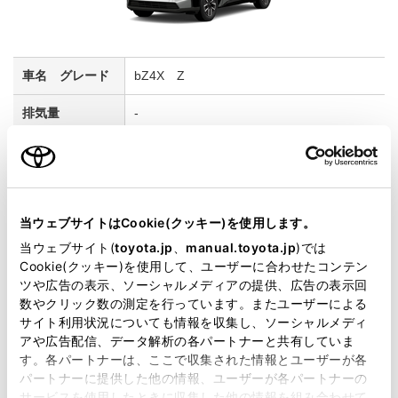
bZ4X Z
-
2WD FF
アティチュードブラックマイカ
当ウェブサイトはCookie(クッキー)を使用します。
試乗車予約
当ウェブサイト(
toyota.jp
、
manual.toyota.jp
)では
Cookie(クッキー)を使用して、ユーザーに合わせたコンテン
ツや広告の表示、ソーシャルメディアの提供、広告の表示回
数やクリック数の測定を行っています。またユーザーによる
4
サイト利用状況についても情報を収集し、ソーシャルメディ
アや広告配信、データ解析の各パートナーと共有していま
す。各パートナーは、ここで収集された情報とユーザーが各
パートナーに提供した他の情報、ユーザーが各パートナーの
サービスを使用したときに収集した他の情報を組み合わせて