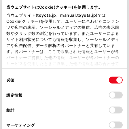
当ウェブサイトはCookie(クッキー)を使用します。
当ウェブサイト(
toyota.jp
、
manual.toyota.jp
)では
Cookie(クッキー)を使用して、ユーザーに合わせたコンテン
ツや広告の表示、ソーシャルメディアの提供、広告の表示回
ハリアー ハイブリッド Z
数やクリック数の測定を行っています。またユーザーによる
サイト利用状況についても情報を収集し、ソーシャルメディ
2500cc
アや広告配信、データ解析の各パートナーと共有していま
す。各パートナーは、ここで収集された情報とユーザーが各
E-Four
パートナーに提供した他の情報、ユーザーが各パートナーの
サービスを使用したときに収集した他の情報を組み合わせて
スレートグレーメタリック
使用することがあります。当ウェブサイトの使用を続行する
同
とCookie(クッキー)に同意したこととなります。
必須
意
試乗車予約
の
「すべてのCookieを許可」をクリックすることで、お客様の
選
デバイスにすべてのCookie(クッキー)が保存されることに同
設定情報
択
意したことになります。Cookie(クッキー)のオプトアウト、
4
設定の変更、同意を撤回したりするにあたっては、当社の
統計
「
Cookie（クッキー）情報の取り扱いについて
」をご覧くだ
さい。
マーケティング