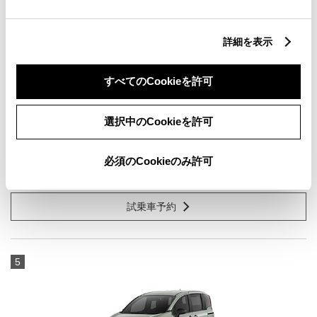
詳細を表示
ノア HYBRID S-Z 7人乗り
すべてのCookieを許可
1800cc
選択中のCookieを許可
E-Four
必須のCookieのみ許可
メタルストリームメタリック
試乗車予約
5