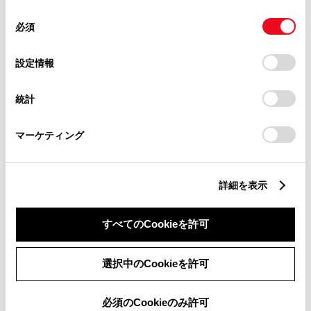
使用することがあります。当ウェブサイトの使用を続行する
同
とCookie(クッキー)に同意したこととなります。
必須
意
の
「すべてのCookieを許可」をクリックすることで、お客様の
bZ4X Z
選
デバイスにすべてのCookie(クッキー)が保存されることに同
設定情報
択
意したことになります。Cookie(クッキー)のオプトアウト、
-
設定の変更、同意を撤回したりするにあたっては、当社の
統計
「
Cookie（クッキー）情報の取り扱いについて
」をご覧くだ
2WD FF
さい。
マーケティング
アティチュードブラックマイカ
試乗車予約
詳細を表示
すべてのCookieを許可
3
選択中のCookieを許可
必須のCookieのみ許可