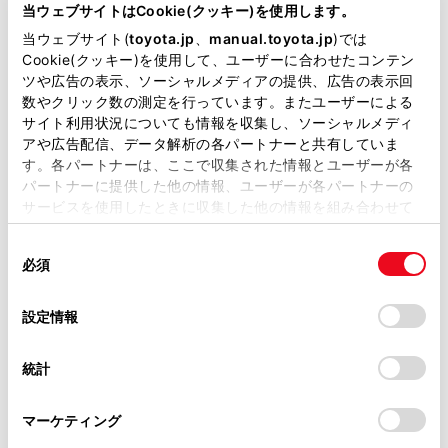
当ウェブサイトはCookie(クッキー)を使用します。
当ウェブサイト(
toyota.jp
、
manual.toyota.jp
)では
Cookie(クッキー)を使用して、ユーザーに合わせたコンテン
ツや広告の表示、ソーシャルメディアの提供、広告の表示回
ヴェルファイア Z Premier 7人乗り
数やクリック数の測定を行っています。またユーザーによる
サイト利用状況についても情報を収集し、ソーシャルメディ
2400cc
アや広告配信、データ解析の各パートナーと共有していま
す。各パートナーは、ここで収集された情報とユーザーが各
2WD FF
パートナーに提供した他の情報、ユーザーが各パートナーの
サービスを使用したときに収集した他の情報を組み合わせて
プラチナホワイトパールマイカ
使用することがあります。当ウェブサイトの使用を続行する
同
とCookie(クッキー)に同意したこととなります。
必須
試乗車予約
意
の
「すべてのCookieを許可」をクリックすることで、お客様の
選
デバイスにすべてのCookie(クッキー)が保存されることに同
設定情報
択
意したことになります。Cookie(クッキー)のオプトアウト、
3
設定の変更、同意を撤回したりするにあたっては、当社の
統計
「
Cookie（クッキー）情報の取り扱いについて
」をご覧くだ
さい。
マーケティング