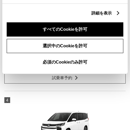
詳細を表示
bZ4X Z
すべてのCookieを許可
-
選択中のCookieを許可
FWD
プラチナホワイトパールマイカ
必須のCookieのみ許可
試乗車予約
4