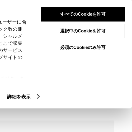
検索
メニュー
ログイン
すべてのCookieを許可
、ユーザーに合
ック数の測
選択中のCookieを許可
ーシャルメ
ここで収集
必須のCookieのみ許可
のサービス
ブサイトの
ie(クッキ
、設定の変
扱いについ
詳細情報
詳細を表示