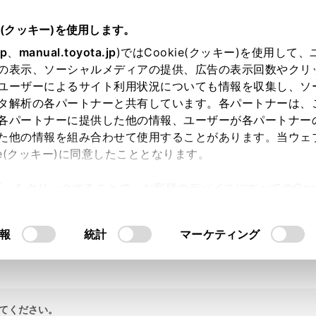
e(クッキー)を使用します。
jp
、
manual.toyota.jp
)ではCookie(クッキー)を使用して
の表示、ソーシャルメディアの提供、広告の表示回数やクリ
ユーザーによるサイト利用状況についても情報を収集し、ソ
タ解析の各パートナーと共有しています。各パートナーは、
各パートナーに提供した他の情報、ユーザーが各パートナー
た他の情報を組み合わせて使用することがあります。当ウェ
ie(クッキー)に同意したこととなります。
許可」をクリックすることで、お客様のデバイスにすべてのCook
意したことになります。Cookie(クッキー)のオプトアウト
るにあたっては、当社の「
Cookie（クッキー）情報の取り
報
統計
マーケティング
てください。