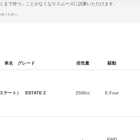
くまで待つ」ことがなくなりスムーズに試乗いただけます。
わせください。
車名 グレード
排気量
駆動
テート） ESTATE Z
2500cc
E-Four
-
FWD