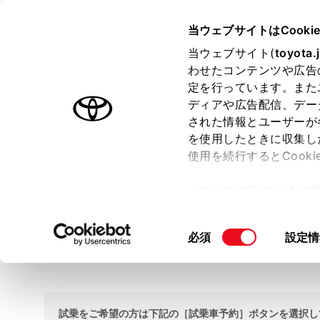
TOYOTA
当ウェブサイトはCooki
当ウェブサイト(
toyota.
わせたコンテンツや広告
ラインアップ
オーナーサポート
トピックス
定を行っています。また
ディアや広告配信、デー
ホーム
試乗車・展示車検索
された情報とユーザーが
を使用したときに収集し
使用を続行するとCook
試乗車・展示車検索
「すべてのCookieを
ー)が保存されることに同
更、同意を撤回したりす
大阪トヨペット 名神茨木店
同
必須
設定情
て
」をご覧ください。
TEL 0726-43-9555
意
の
選
択
試乗をご希望の方は下記の［試乗車予約］ボタンを選択し