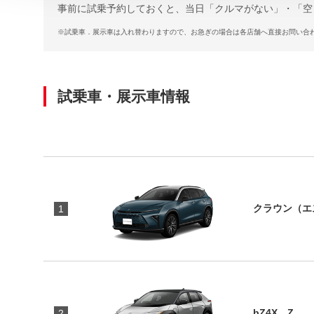
事前に試乗予約しておくと、当日「クルマがない」・「空
※
試乗車．展示車は入れ替わりますので、お急ぎの場合は各店舗へ直接お問い合
試乗車・展示車情報
クラウン（エス
1
bZ4X Z
2