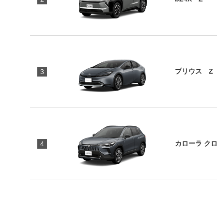
プリウス Z
3
カローラ ク
4