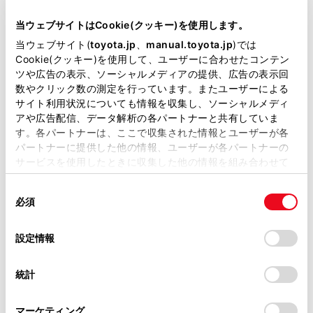
当ウェブサイトはCookie(クッキー)を使用します。
当ウェブサイト(
toyota.jp
、
manual.toyota.jp
)では
Cookie(クッキー)を使用して、ユーザーに合わせたコンテン
ツや広告の表示、ソーシャルメディアの提供、広告の表示回
数やクリック数の測定を行っています。またユーザーによる
bZ4X Z
サイト利用状況についても情報を収集し、ソーシャルメディ
アや広告配信、データ解析の各パートナーと共有していま
-
す。各パートナーは、ここで収集された情報とユーザーが各
パートナーに提供した他の情報、ユーザーが各パートナーの
2WD FF
サービスを使用したときに収集した他の情報を組み合わせて
使用することがあります。当ウェブサイトの使用を続行する
アティチュードブラックマイカ
同
とCookie(クッキー)に同意したこととなります。
必須
意
試乗車予約
の
「すべてのCookieを許可」をクリックすることで、お客様の
選
デバイスにすべてのCookie(クッキー)が保存されることに同
設定情報
択
意したことになります。Cookie(クッキー)のオプトアウト、
設定の変更、同意を撤回したりするにあたっては、当社の
4
統計
「
Cookie（クッキー）情報の取り扱いについて
」をご覧くだ
さい。
マーケティング