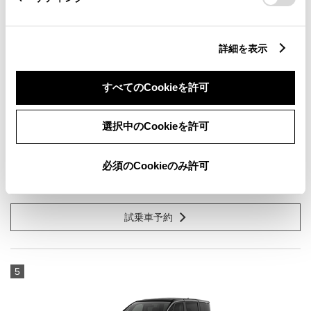
詳細を表示
すべてのCookieを許可
RAV4 Z
2500cc
選択中のCookieを許可
E-Four
必須のCookieのみ許可
プラチナホワイトパールマイカ
試乗車予約
5