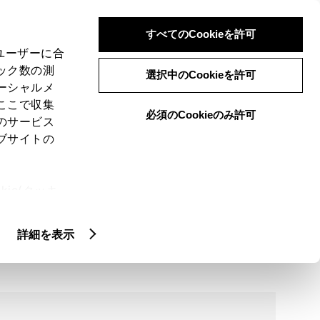
検索
メニュー
ログイン
すべてのCookieを許可
、ユーザーに合
ック数の測
選択中のCookieを許可
ーシャルメ
ここで収集
必須のCookieのみ許可
のサービス
ブサイトの
ie(クッキ
、設定の変
扱いについ
詳細情報
詳細を表示