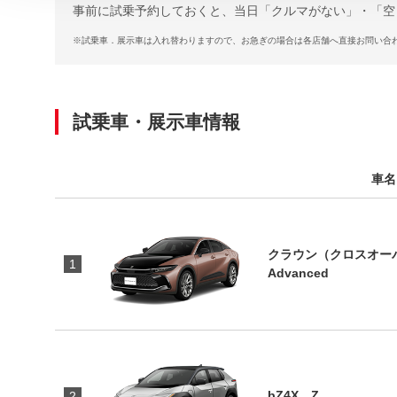
事前に試乗予約しておくと、当日「クルマがない」・「空
※
試乗車．展示車は入れ替わりますので、お急ぎの場合は各店舗へ直接お問い合
試乗車・展示車情報
車名
クラウン（クロスオーバー
1
Advanced
bZ4X Z
2