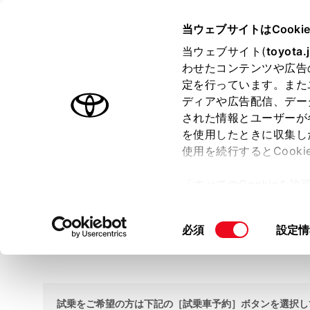
TOYOTA
当ウェブサイトはCooki
当ウェブサイト(
toyota.
わせたコンテンツや広告
ラインアップ
オーナーサポート
トピックス
定を行っています。また
ディアや広告配信、デー
ホーム
試乗車・展示車検索
された情報とユーザーが
を使用したときに収集し
使用を続行するとCook
試乗車・展示車検索
「すべてのCookieを
ー)が保存されることに同
更、同意を撤回したりす
大阪トヨペット 生野巽店
同
必須
設定情
て
」をご覧ください。
TEL 06-6757-2651
意
の
選
択
試乗をご希望の方は下記の［試乗車予約］ボタンを選択し