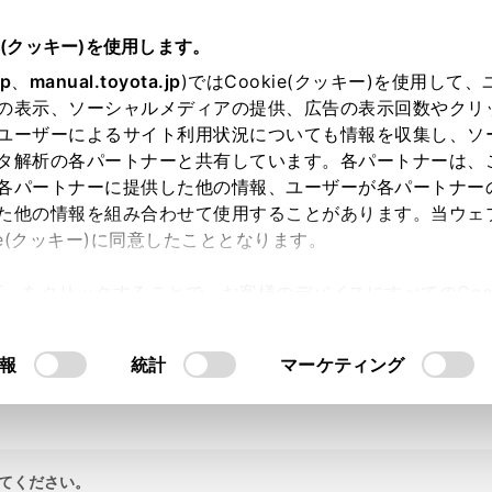
e(クッキー)を使用します。
jp
、
manual.toyota.jp
)ではCookie(クッキー)を使用して
の表示、ソーシャルメディアの提供、広告の表示回数やクリ
ユーザーによるサイト利用状況についても情報を収集し、ソ
タ解析の各パートナーと共有しています。各パートナーは、
各パートナーに提供した他の情報、ユーザーが各パートナー
た他の情報を組み合わせて使用することがあります。当ウェ
ie(クッキー)に同意したこととなります。
許可」をクリックすることで、お客様のデバイスにすべてのCook
意したことになります。Cookie(クッキー)のオプトアウト
るにあたっては、当社の「
Cookie（クッキー）情報の取り
報
統計
マーケティング
てください。