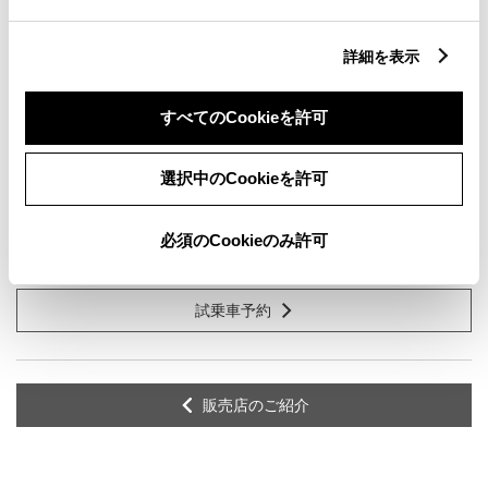
詳細を表示
クラウン（クロスオーバー）
CROSSOVER G Advanced
すべてのCookieを許可
2500cc
選択中のCookieを許可
E-Four
必須のCookieのみ許可
ブラック
試乗車予約
販売店のご紹介