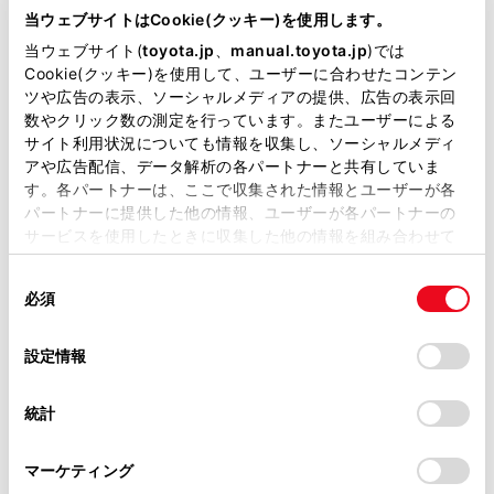
当ウェブサイトはCookie(クッキー)を使用します。
当ウェブサイト(
toyota.jp
、
manual.toyota.jp
)では
Cookie(クッキー)を使用して、ユーザーに合わせたコンテン
bZ4X Touring Z
ツや広告の表示、ソーシャルメディアの提供、広告の表示回
数やクリック数の測定を行っています。またユーザーによる
-
サイト利用状況についても情報を収集し、ソーシャルメディ
アや広告配信、データ解析の各パートナーと共有していま
4WD
す。各パートナーは、ここで収集された情報とユーザーが各
パートナーに提供した他の情報、ユーザーが各パートナーの
クリスタルホワイトパール
サービスを使用したときに収集した他の情報を組み合わせて
使用することがあります。当ウェブサイトの使用を続行する
同
とCookie(クッキー)に同意したこととなります。
試乗車予約
必須
意
の
「すべてのCookieを許可」をクリックすることで、お客様の
選
デバイスにすべてのCookie(クッキー)が保存されることに同
設定情報
択
2
意したことになります。Cookie(クッキー)のオプトアウト、
設定の変更、同意を撤回したりするにあたっては、当社の
統計
「
Cookie（クッキー）情報の取り扱いについて
」をご覧くだ
さい。
マーケティング