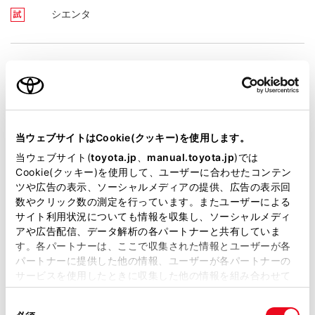
シエンタ
マイネ学園
シエンタ
当ウェブサイトはCookie(クッキー)を使用します。
当ウェブサイト(
toyota.jp
、
manual.toyota.jp
)では
Cookie(クッキー)を使用して、ユーザーに合わせたコンテン
マイネ北茨城
ツや広告の表示、ソーシャルメディアの提供、広告の表示回
数やクリック数の測定を行っています。またユーザーによる
シエンタ
サイト利用状況についても情報を収集し、ソーシャルメディ
アや広告配信、データ解析の各パートナーと共有していま
す。各パートナーは、ここで収集された情報とユーザーが各
パートナーに提供した他の情報、ユーザーが各パートナーの
マイネ古河
サービスを使用したときに収集した他の情報を組み合わせて
使用することがあります。当ウェブサイトの使用を続行する
シエンタ
同
とCookie(クッキー)に同意したこととなります。