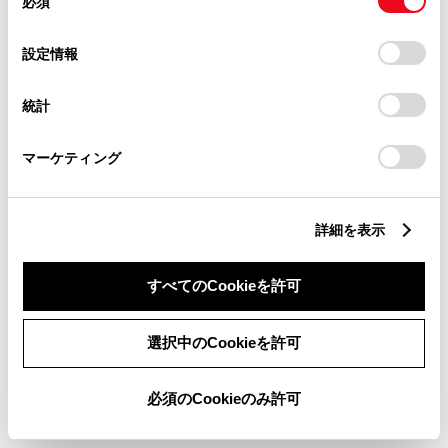
必須
意
の
「すべてのCookieを許可」をクリックすることで、お客様の
選
デバイスにすべてのCookie(クッキー)が保存されることに同
設定情報
マイネ下館
択
意したことになります。Cookie(クッキー)のオプトアウト、
設定の変更、同意を撤回したりするにあたっては、当社の
シエンタ
統計
「
Cookie（クッキー）情報の取り扱いについて
」をご覧くだ
さい。
マーケティング
マイネ昭和通り
詳細を表示
シエンタ
すべてのCookieを許可
マイネ常総つくばみらい
選択中のCookieを許可
シエンタ
必須のCookieのみ許可