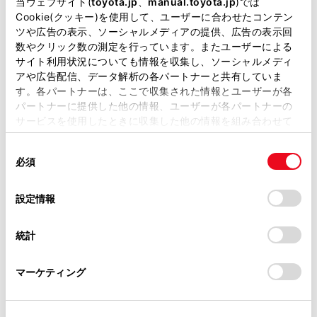
当ウェブサイト(
toyota.jp
、
manual.toyota.jp
)では
Cookie(クッキー)を使用して、ユーザーに合わせたコンテン
ツや広告の表示、ソーシャルメディアの提供、広告の表示回
数やクリック数の測定を行っています。またユーザーによる
クラウン（スポーツ） SPORT Z
サイト利用状況についても情報を収集し、ソーシャルメディ
アや広告配信、データ解析の各パートナーと共有していま
2500cc
す。各パートナーは、ここで収集された情報とユーザーが各
パートナーに提供した他の情報、ユーザーが各パートナーの
E-Four
サービスを使用したときに収集した他の情報を組み合わせて
使用することがあります。当ウェブサイトの使用を続行する
ブラック
同
とCookie(クッキー)に同意したこととなります。
必須
意
の
「すべてのCookieを許可」をクリックすることで、お客様の
試乗車予約
選
デバイスにすべてのCookie(クッキー)が保存されることに同
設定情報
択
意したことになります。Cookie(クッキー)のオプトアウト、
設定の変更、同意を撤回したりするにあたっては、当社の
統計
「
Cookie（クッキー）情報の取り扱いについて
」をご覧くだ
3
さい。
マーケティング