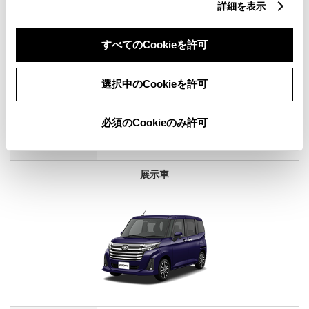
詳細を表示
すべてのCookieを許可
ルーミー カスタムG
選択中のCookieを許可
1000cc
2WD FF
必須のCookieのみ許可
パールホワイトIII
展示車