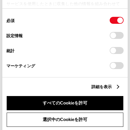
サービスを使用したときに収集した他の情報を組み合わせて
使用することがあります。当ウェブサイトの使用を続行する
同
とCookie(クッキー)に同意したこととなります。
必須
意
の
「すべてのCookieを許可」をクリックすることで、お客様の
カローラ HYBRID W×B
選
デバイスにすべてのCookie(クッキー)が保存されることに同
設定情報
択
意したことになります。Cookie(クッキー)のオプトアウト、
1800cc
設定の変更、同意を撤回したりするにあたっては、当社の
統計
「
Cookie（クッキー）情報の取り扱いについて
」をご覧くだ
2WD FF
さい。
マーケティング
プラチナホワイトパールマイカ
試乗車予約
詳細を表示
すべてのCookieを許可
6
選択中のCookieを許可