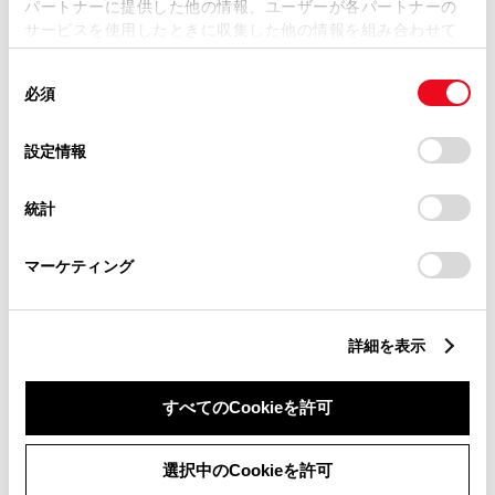
パートナーに提供した他の情報、ユーザーが各パートナーの
サービスを使用したときに収集した他の情報を組み合わせて
使用することがあります。当ウェブサイトの使用を続行する
同
とCookie(クッキー)に同意したこととなります。
必須
意
の
「すべてのCookieを許可」をクリックすることで、お客様の
特別仕様車 ヤリス クロス HYBRID Z
選
デバイスにすべてのCookie(クッキー)が保存されることに同
設定情報
URBANO
択
意したことになります。Cookie(クッキー)のオプトアウト、
設定の変更、同意を撤回したりするにあたっては、当社の
1500cc
統計
「
Cookie（クッキー）情報の取り扱いについて
」をご覧くだ
さい。
2WD FF
マーケティング
ブラックマイカ×プラチナホワイトパール
マイカ
詳細を表示
試乗車予約
すべてのCookieを許可
7
選択中のCookieを許可