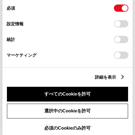
同
とCookie(クッキー)に同意したこととなります。
必須
意
の
「すべてのCookieを許可」をクリックすることで、お客様の
選
デバイスにすべてのCookie(クッキー)が保存されることに同
設定情報
ノア HYBRID S-Z 7人乗り
択
意したことになります。Cookie(クッキー)のオプトアウト、
設定の変更、同意を撤回したりするにあたっては、当社の
1800cc
統計
「
Cookie（クッキー）情報の取り扱いについて
」をご覧くだ
さい。
E-Four
マーケティング
ホワイトパールクリスタルシャイン
詳細を表示
試乗車予約
すべてのCookieを許可
5
選択中のCookieを許可
必須のCookieのみ許可