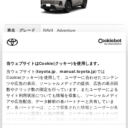
RAV4 Adventure
2500cc
E-Four
当ウェブサイトはCookie(クッキー)を使用します。
エバーレスト
当ウェブサイト(
toyota.jp
、
manual.toyota.jp
)では
Cookie(クッキー)を使用して、ユーザーに合わせたコンテン
展示車
ツや広告の表示、ソーシャルメディアの提供、広告の表示回
数やクリック数の測定を行っています。またユーザーによる
サイト利用状況についても情報を収集し、ソーシャルメディ
4
アや広告配信、データ解析の各パートナーと共有していま
す。各パートナーは、ここで収集された情報とユーザーが各
パートナーに提供した他の情報、ユーザーが各パートナーの
サービスを使用したときに収集した他の情報を組み合わせて
使用することがあります。当ウェブサイトの使用を続行する