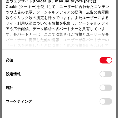
（税込）～
（税込）～
当ウェブサイト(
toyota.jp
、
manual.toyota.jp
)では
Cookie(クッキー)を使用して、ユーザーに合わせたコンテン
5,500,000
5,561,600
円
円
ツや広告の表示、ソーシャルメディアの提供、広告の表示回
Close
（税込）
（税込）
数やクリック数の測定を行っています。またユーザーによる
ログインして販売店を選択する
サイト利用状況についても情報を収集し、ソーシャルメディ
アや広告配信、データ解析の各パートナーと共有していま
と、お店と同じプランのシミュ
す。各パートナーは、ここで収集された情報とユーザーが各
パートナーに提供した他の情報、ユーザーが各パートナーの
レーションが可能です。
サービスを使用したときに収集した他の情報を組み合わせて
使用することがあります。当ウェブサイトの使用を続行する
同
とCookie(クッキー)に同意したこととなります。
必須
意
販売店プランでシミュレーシ
の
「すべてのCookieを許可」をクリックすることで、お客様の
bZ4X
bZ4X Touring
ョン
選
デバイスにすべてのCookie(クッキー)が保存されることに同
設定情報
4,800,000
5,750,000
択
意したことになります。Cookie(クッキー)のオプトアウト、
円
円
設定の変更、同意を撤回したりするにあたっては、当社の
（税込）～
（税込）～
統計
「
Cookie（クッキー）情報の取り扱いについて
」をご覧くだ
6,000,000
6,400,000
円
円
さい。
メーカー参考価格でシミュレ
（税込）
（税込）
マーケティング
ーション