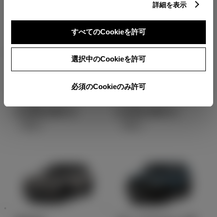
詳細を表示
今後この画面は表示しない
すべてのCookieを許可
選択中のCookieを許可
ヤリス クロス
ライズ
2,126,300
1,800,700
円
円
必須のCookieのみ許可
（税込）～
（税込）～
3,355,000
2,442,000
円
円
（税込）
（税込）