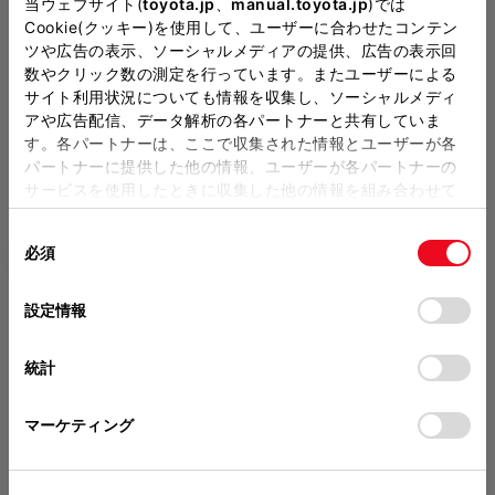
（税込）～
（税込）～
当ウェブサイト(
toyota.jp
、
manual.toyota.jp
)では
Cookie(クッキー)を使用して、ユーザーに合わせたコンテン
5,500,000
5,561,600
円
円
ツや広告の表示、ソーシャルメディアの提供、広告の表示回
Close
（税込）
（税込）
数やクリック数の測定を行っています。またユーザーによる
ログインして販売店を選択する
サイト利用状況についても情報を収集し、ソーシャルメディ
アや広告配信、データ解析の各パートナーと共有していま
と、お店と同じプランのシミュ
す。各パートナーは、ここで収集された情報とユーザーが各
パートナーに提供した他の情報、ユーザーが各パートナーの
レーションが可能です。
サービスを使用したときに収集した他の情報を組み合わせて
使用することがあります。当ウェブサイトの使用を続行する
同
とCookie(クッキー)に同意したこととなります。
必須
意
販売店プランでシミュレーシ
の
「すべてのCookieを許可」をクリックすることで、お客様の
bZ4X
bZ4X Touring
ョン
選
デバイスにすべてのCookie(クッキー)が保存されることに同
設定情報
4,800,000
5,750,000
択
意したことになります。Cookie(クッキー)のオプトアウト、
円
円
設定の変更、同意を撤回したりするにあたっては、当社の
（税込）～
（税込）～
統計
「
Cookie（クッキー）情報の取り扱いについて
」をご覧くだ
6,000,000
6,400,000
円
円
さい。
メーカー参考価格でシミュレ
（税込）
（税込）
マーケティング
ーション