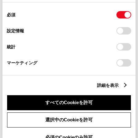
ディーゼル2.8L AT 4WD 5名
選択
使用することがあります。当ウェブサイトの使用を続行する
同
とCookie(クッキー)に同意したこととなります。
4,980,800
円
（税込）
必須
意
の
「すべてのCookieを許可」をクリックすることで、お客様の
選
デバイスにすべてのCookie(クッキー)が保存されることに同
設定情報
択
意したことになります。Cookie(クッキー)のオプトアウト、
設定の変更、同意を撤回したりするにあたっては、当社の
統計
「
Cookie（クッキー）情報の取り扱いについて
」をご覧くだ
さい。
マーケティング
詳細を表示
すべてのCookieを許可
選択中のCookieを許可
必須のCookieのみ許可