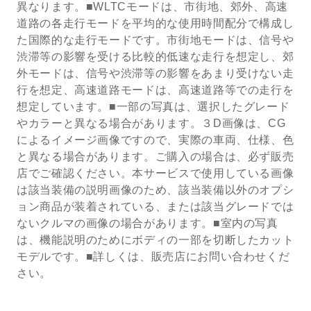
異なります。■WLTCモードは、市街地、郊外、高速
道路の各走行モードを平均的な使用時間配分で構成し
た国際的な走行モードです。市街地モードは、信号や
渋滞等の影響を受ける比較的低速な走行を想定し、郊
外モードは、信号や渋滞等の影響をあまり受けない走
行を想定、高速道路モードは、高速道路等での走行を
想定しています。■一部の写真は、選択したグレード
やカラーと異なる場合があります。３D画像は、CG
によるイメージ画像ですので、実際の車両、仕様、色
と異なる場合があります。ご購入の場合は、必ず販売
店でご確認ください。本サービスで使用している画像
は該当装備の説明画像のため、該当装備以外のオプシ
ョン商品が装着されている、または該当グレードでは
ないクルマの画像の場合があります。■室内の写真
は、機能説明のためにボディの一部を切断したカット
モデルです。■詳しくは、販売店にお問い合わせくだ
さい。