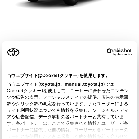
このグレードの特徴を表示
当ウェブサイトはCookie(クッキー)を使用します。
当ウェブサイト(
toyota.jp
、
manual.toyota.jp
)では
Cookie(クッキー)を使用して、ユーザーに合わせたコンテン
Z
ツや広告の表示、ソーシャルメディアの提供、広告の表示回
数やクリック数の測定を行っています。またユーザーによる
モダンなデザインと頼れる積載
サイト利用状況についても情報を収集し、ソーシャルメディ
アや広告配信、データ解析の各パートナーと共有していま
性。
す。各パートナーは、ここで収集された情報とユーザーが各
パートナーに提供した他の情報、ユーザーが各パートナーの
サービスを使用したときに収集した他の情報を組み合わせて
2