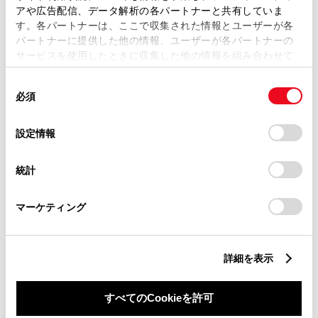
アや広告配信、データ解析の各パートナーと共有していま
す。各パートナーは、ここで収集された情報とユーザーが各
パートナーに提供した他の情報、ユーザーが各パートナーの
サービスを使用したときに収集した他の情報を組み合わせて
使用することがあります。当ウェブサイトの使用を続行する
同
とCookie(クッキー)に同意したこととなります。
必須
意
の
「すべてのCookieを許可」をクリックすることで、お客様の
選
デバイスにすべてのCookie(クッキー)が保存されることに同
設定情報
択
意したことになります。Cookie(クッキー)のオプトアウト、
このグレードの特徴を表示
設定の変更、同意を撤回したりするにあたっては、当社の
統計
「
Cookie（クッキー）情報の取り扱いについて
」をご覧くだ
さい。
マーケティング
■表示価格は、東京地区メーカー希望小売価格（消費
詳細を表示
税込み）で参考価格です。■保険料、税金（除く消費
税）、登録料などの諸費用は別途申し受けます。■価
格にはスペアタイヤ※タイヤ交換用具を含みます。※
すべてのCookieを許可
車種により異なる場合がありますので装備をご確認く