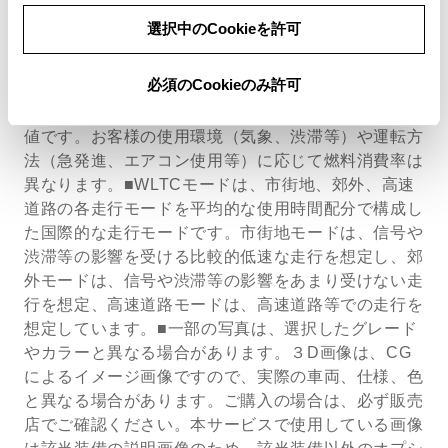
ださい。■自動車リサイクル法の施行により、別途リ
選択中のCookieを許可
サイクル料金が必要になります。■付属品価格・オプ
ション価格は含みません。■車両本体価格、オプショ
必須のCookieのみ許可
ン価格、仕様、装備等は予告なく変更することがあり
ます。■燃料消費率は定められた試験条件のもとでの
値です。お客様の使用環境（気象、渋滞等）や運転方
法（急発進、エアコン使用等）に応じて燃料消費率は
異なります。■WLTCモードは、市街地、郊外、高速
道路の各走行モードを平均的な使用時間配分で構成し
た国際的な走行モードです。市街地モードは、信号や
渋滞等の影響を受ける比較的低速な走行を想定し、郊
外モードは、信号や渋滞等の影響をあまり受けない走
行を想定、高速道路モードは、高速道路等での走行を
想定しています。■一部の写真は、選択したグレード
やカラーと異なる場合があります。３D画像は、CG
によるイメージ画像ですので、実際の車両、仕様、色
と異なる場合があります。ご購入の場合は、必ず販売
店でご確認ください。本サービスで使用している画像