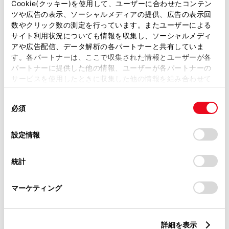
円
（税込）
Cookie(クッキー)を使用して、ユーザーに合わせたコンテン
ツや広告の表示、ソーシャルメディアの提供、広告の表示回
ガソリン1.5L CVT 2WD 5名
数やクリック数の測定を行っています。またユーザーによる
選択
サイト利用状況についても情報を収集し、ソーシャルメディ
2,487,100
円
（税込）
アや広告配信、データ解析の各パートナーと共有していま
す。各パートナーは、ここで収集された情報とユーザーが各
パートナーに提供した他の情報、ユーザーが各パートナーの
サービスを使用したときに収集した他の情報を組み合わせて
使用することがあります。当ウェブサイトの使用を続行する
同
とCookie(クッキー)に同意したこととなります。
必須
意
の
「すべてのCookieを許可」をクリックすることで、お客様の
選
デバイスにすべてのCookie(クッキー)が保存されることに同
設定情報
択
意したことになります。Cookie(クッキー)のオプトアウト、
設定の変更、同意を撤回したりするにあたっては、当社の
統計
「
Cookie（クッキー）情報の取り扱いについて
」をご覧くだ
さい。
マーケティング
詳細を表示