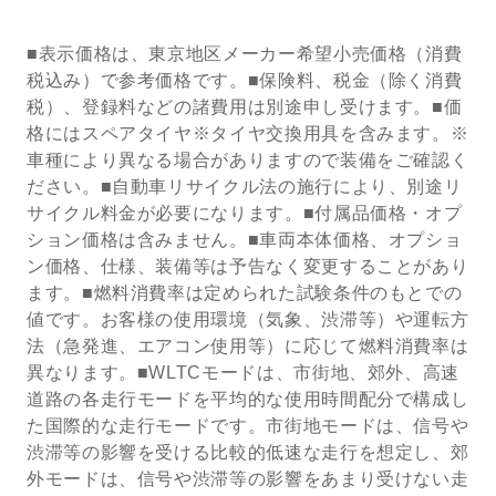
■表示価格は、東京地区メーカー希望小売価格（消費
税込み）で参考価格です。■保険料、税金（除く消費
税）、登録料などの諸費用は別途申し受けます。■価
格にはスペアタイヤ※タイヤ交換用具を含みます。※
車種により異なる場合がありますので装備をご確認く
ださい。■自動車リサイクル法の施行により、別途リ
サイクル料金が必要になります。■付属品価格・オプ
ション価格は含みません。■車両本体価格、オプショ
ン価格、仕様、装備等は予告なく変更することがあり
ます。■燃料消費率は定められた試験条件のもとでの
値です。お客様の使用環境（気象、渋滞等）や運転方
法（急発進、エアコン使用等）に応じて燃料消費率は
異なります。■WLTCモードは、市街地、郊外、高速
道路の各走行モードを平均的な使用時間配分で構成し
た国際的な走行モードです。市街地モードは、信号や
渋滞等の影響を受ける比較的低速な走行を想定し、郊
外モードは、信号や渋滞等の影響をあまり受けない走