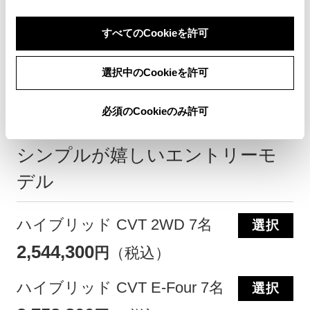
すべてのCookieを許可
このグレードの特徴を表示
選択中のCookieを許可
必須のCookieのみ許可
X
シンプルが嬉しいエントリーモ
デル
ハイブリッド CVT 2WD 7名
選択
2,544,300
円
（税込）
ハイブリッド CVT E-Four 7名
選択