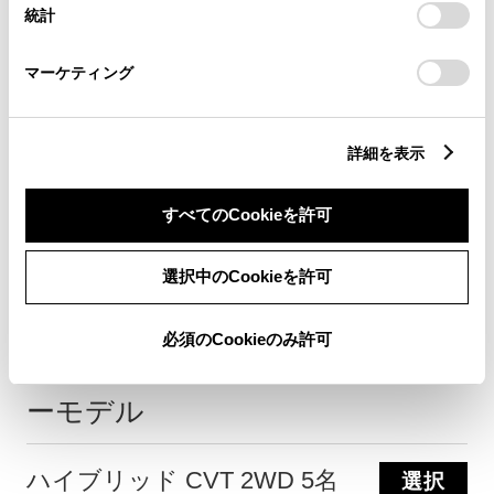
統計
「
Cookie（クッキー）情報の取り扱いについて
」をご覧くだ
さい。
マーケティング
詳細を表示
すべてのCookieを許可
このグレードの特徴を表示
選択中のCookieを許可
X
必須のCookieのみ許可
シンプルで扱いやすいエントリ
ーモデル
ハイブリッド CVT 2WD 5名
選択