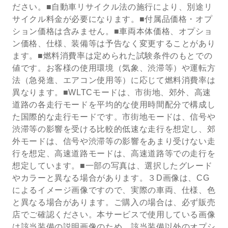
ださい。■自動車リサイクル法の施行により、別途リ
サイクル料金が必要になります。■付属品価格・オプ
ション価格は含みません。■車両本体価格、オプショ
ン価格、仕様、装備等は予告なく変更することがあり
ます。■燃料消費率は定められた試験条件のもとでの
値です。お客様の使用環境（気象、渋滞等）や運転方
法（急発進、エアコン使用等）に応じて燃料消費率は
異なります。■WLTCモードは、市街地、郊外、高速
道路の各走行モードを平均的な使用時間配分で構成し
た国際的な走行モードです。市街地モードは、信号や
渋滞等の影響を受ける比較的低速な走行を想定し、郊
外モードは、信号や渋滞等の影響をあまり受けない走
行を想定、高速道路モードは、高速道路等での走行を
想定しています。■一部の写真は、選択したグレード
やカラーと異なる場合があります。３D画像は、CG
によるイメージ画像ですので、実際の車両、仕様、色
と異なる場合があります。ご購入の場合は、必ず販売
店でご確認ください。本サービスで使用している画像
は該当装備の説明画像のため、該当装備以外のオプシ