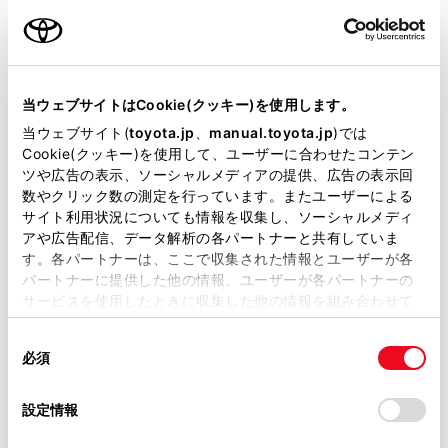
2,960,100
円
（税込）
ガソリン1.5L CVT 2WD 5名
選択
当ウェブサイトはCookie(クッキー)を使用します。
2,341,900
円
（税込）
当ウェブサイト(
toyota.jp
、
manual.toyota.jp
)では
Cookie(クッキー)を使用して、ユーザーに合わせたコンテン
ガソリン1.5L CVT 4WD 5名
選択
ツや広告の表示、ソーシャルメディアの提供、広告の表示回
数やクリック数の測定を行っています。またユーザーによる
2,589,400
円
（税込）
サイト利用状況についても情報を収集し、ソーシャルメディ
アや広告配信、データ解析の各パートナーと共有していま
す。各パートナーは、ここで収集された情報とユーザーが各
パートナーに提供した他の情報、ユーザーが各パートナーの
サービスを使用したときに収集した他の情報を組み合わせて
使用することがあります。当ウェブサイトの使用を続行する
同
とCookie(クッキー)に同意したこととなります。
必須
意
の
「すべてのCookieを許可」をクリックすることで、お客様の
選
デバイスにすべてのCookie(クッキー)が保存されることに同
設定情報
択
意したことになります。Cookie(クッキー)のオプトアウト、
設定の変更、同意を撤回したりするにあたっては、当社の