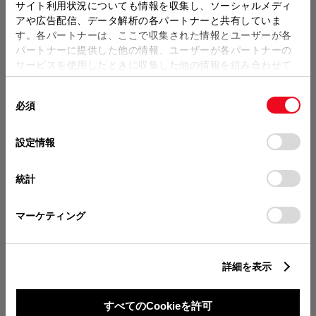
サイト利用状況についても情報を収集し、ソーシャルメディ
販売店の見積りを確認するため
アや広告配信、データ解析の各パートナーと共有していま
す。各パートナーは、ここで収集された情報とユーザーが各
には「TOYOTAアカウント」新
パートナーに提供した他の情報、ユーザーが各パートナーの
規登録もしくはログインが必要
サービスを使用したときに収集した他の情報を組み合わせて
使用することがあります。当ウェブサイトの使用を続行する
になります。
同
とCookie(クッキー)に同意したこととなります。
必須
販売店を選択すると以下の情報
意
の
「すべてのCookieを許可」をクリックすることで、お客様の
が確認できます。
選
デバイスにすべてのCookie(クッキー)が保存されることに同
設定情報
択
意したことになります。Cookie(クッキー)のオプトアウト、
分割払いの価格
設定の変更、同意を撤回したりするにあたっては、当社の
統計
税金・諸費用の詳細
「
Cookie（クッキー）情報の取り扱いについて
」をご覧くだ
取付費を含む販売店オプション価格
さい。
マーケティング
ログイン
詳細を表示
このグレードの特徴を表示
すべてのCookieを許可