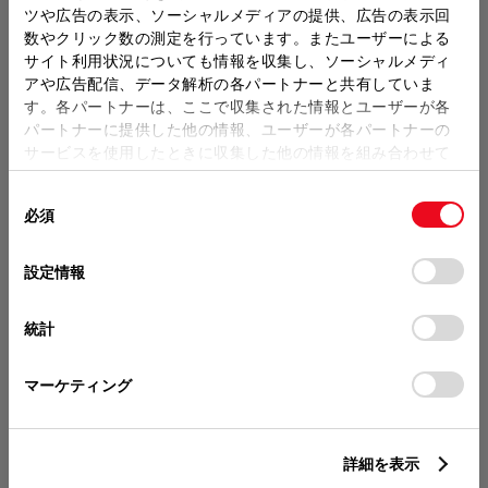
ツや広告の表示、ソーシャルメディアの提供、広告の表示回
数やクリック数の測定を行っています。またユーザーによる
販売店の見積りを確認するため
サイト利用状況についても情報を収集し、ソーシャルメディ
アや広告配信、データ解析の各パートナーと共有していま
には「TOYOTAアカウント」新
す。各パートナーは、ここで収集された情報とユーザーが各
規登録もしくはログインが必要
パートナーに提供した他の情報、ユーザーが各パートナーの
サービスを使用したときに収集した他の情報を組み合わせて
になります。
使用することがあります。当ウェブサイトの使用を続行する
販売店を選択すると以下の情報
同
とCookie(クッキー)に同意したこととなります。
必須
意
が確認できます。
の
「すべてのCookieを許可」をクリックすることで、お客様の
選
デバイスにすべてのCookie(クッキー)が保存されることに同
設定情報
択
意したことになります。Cookie(クッキー)のオプトアウト、
分割払いの価格
設定の変更、同意を撤回したりするにあたっては、当社の
税金・諸費用の詳細
統計
「
Cookie（クッキー）情報の取り扱いについて
」をご覧くだ
取付費を含む販売店オプション価格
さい。
このグレードの特徴を表示
マーケティング
ログイン
詳細を表示