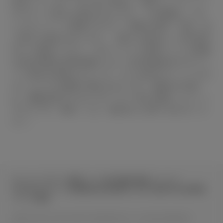
想定しています。■一部の写真は、選択したグレード
やカラーと異なる場合があります。３D画像は、CG
によるイメージ画像ですので、実際の車両、仕様、色
と異なる場合があります。ご購入の場合は、必ず販売
店でご確認ください。本サービスで使用している画像
は該当装備の説明画像のため、該当装備以外のオプシ
ョン商品が装着されている、または該当グレードでは
ないクルマの画像の場合があります。■室内の写真
は、機能説明のためにボディの一部を切断したカット
モデルです。■詳しくは、販売店にお問い合わせくだ
さい。
サイトマップ
サイト利用について
個人情報の取扱いについて
TOYOTAアカウント利用規約
反社会的勢力に対する基本方針
企業情報
リコール情報
©1995-2026 TOYOTA MOTOR CORPORATION. ALL RIGHTS RESERVED.