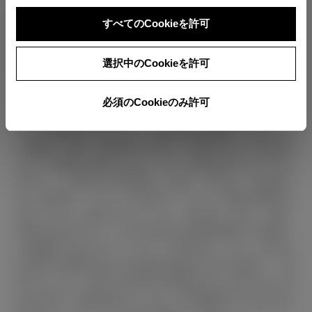
■表示価格は、東京地区メーカー希望小売価格（消費
TOYOTAアカウント新規登録
すべてのCookieを許可
税込み）で参考価格です。■保険料、税金（除く消費
税）、登録料などの諸費用は別途申し受けます。■価
選択中のCookieを許可
格にはスペアタイヤ※タイヤ交換用具を含みます。※
車種により異なる場合がありますので装備をご確認く
ださい。■自動車リサイクル法の施行により、別途リ
必須のCookieのみ許可
サイクル料金が必要になります。■付属品価格・オプ
ション価格は含みません。■車両本体価格、オプショ
ン価格、仕様、装備等は予告なく変更することがあり
ます。■燃料消費率は定められた試験条件のもとでの
値です。お客様の使用環境（気象、渋滞等）や運転方
法（急発進、エアコン使用等）に応じて燃料消費率は
異なります。■WLTCモードは、市街地、郊外、高速
道路の各走行モードを平均的な使用時間配分で構成し
た国際的な走行モードです。市街地モードは、信号や
渋滞等の影響を受ける比較的低速な走行を想定し、郊
外モードは、信号や渋滞等の影響をあまり受けない走
行を想定、高速道路モードは、高速道路等での走行を