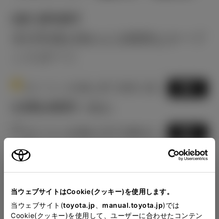
GR SPORT
非日常感を味わえる軽快なオープ
ンスポーツ
1
ガソリン0.66L MT 2WD 2名
選択
2,556,400
円
（税込）
2
ガソリン0.66L CVT 2WD 2
選択
名
2,501,400
円
（税込）
当ウェブサイトはCookie(クッキー)を使用します。
Close
当ウェブサイト(
toyota.jp
、
manual.toyota.jp
)では
滋賀トヨタの見積りを確認
Cookie(クッキー)を使用して、ユーザーに合わせたコンテン