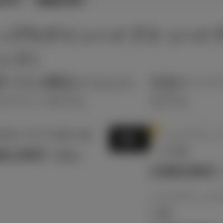
（プラグインハイブ
Z（ハイ
ッド）
要十分な機能をそなえた
先進のハイ
ラグインモデル
モデル
1
HEV CVT 2WD 5名
ハイブリッド 
選択
D 5名
84,100
円
（税込）
3,998,500
円
ハイブリッド CV
r 5名