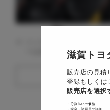
インテリア画像は代表グレ
ーは反映されません。
滋賀トヨ
販売店の見積
登録もしくは
販売店を選択
分割払いの価格
4,600 mm
税金・諸費用の詳細