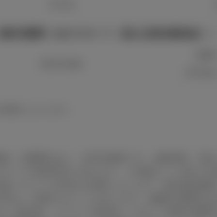
5.4 m
燃料消費率［WLTCモード（国土交通省審査値）
2W
25.9 km/L
E-Fou
の状態になります。
価格（消費税込み）で参考価格です。■保険料、税
※タイヤ交換用具を含みます。※車種により異なる
別途リサイクル料金が必要になります。■付属品価
予告なく変更することがあります。■燃料消費率は
法（急発進、エアコン使用等）に応じて燃料消費率は