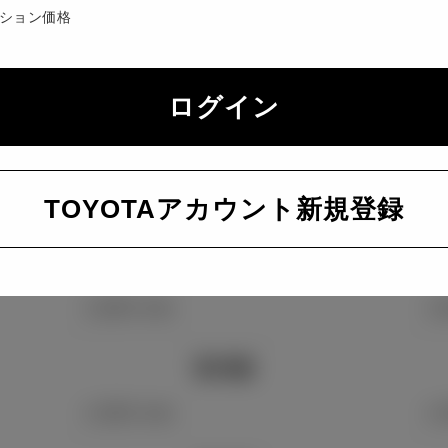
ション価格
全幅
1,780 mm
1,
ログイン
全高
1,430 mm
1,
TOYOTAアカウント新規登録
室内長
1,840 mm
1,
室内幅
1,500 mm
1,