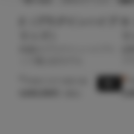
Z（プラグインハイブ
G
リッド）
リ
先進のプラグインハイブリ
必
ッド最上位モデル
プ
2
3
PHEV CVT 2WD 5名
P
選択
4,645,300
3,8
円
（税込）