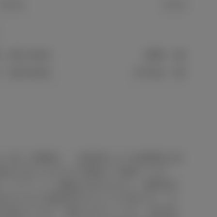
5.4 m
5.4 m
］
D
28.4 km/L
2WD
28.4 km/
r
26.8 km/L
E-Four
26.8 km/
金（除く消費税）、登録料などの諸費用は別
場合がありますので装備をご確認くださ
格・オプション価格は含みません。■車両本
定められた試験条件のもとでの値です。お
異なります。■WLTCモードは、市街地、