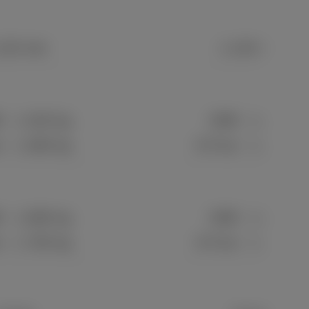
130 mm
1,130 mm
D
1,420 kg
2WD
1,400 kg
r
1,480 kg
E-Four
1,460 kg
D
1,695 kg
2WD
1,675 kg
r
1,755 kg
E-Four
1,735 kg