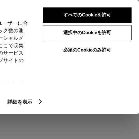
検索
メニュー
ログイン
すべてのCookieを許可
、ユーザーに合
ック数の測
選択中のCookieを許可
ーシャルメ
ここで収集
必須のCookieのみ許可
のサービス
売店を選択する
とお店の価格を表
ブサイトの
ie(クッキ
、設定の変
ョンを選ぶ カラー
エクステリア
扱いについ
詳細を表示