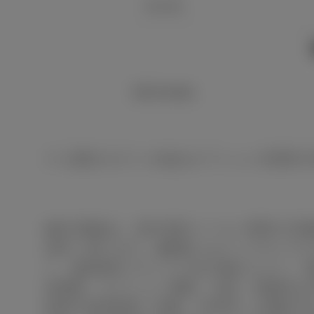
5.4 m
25.9 km/L
※
記載されている値はオプション未選択
■表示価格は、東京地区メーカー希望小売
途申し受けます。■価格にはスペアタイヤ
い。■自動車リサイクル法の施行により、
体価格、オプション価格、仕様、装備等は
客様の使用環境（気象、渋滞等）や運転方