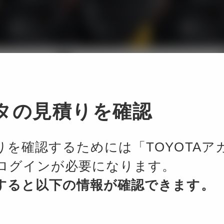
ード・カラーの画像を表示していま
タの見積りを確認
りを確認するためには「TOYOTAア
主要諸元
ログインが必要になります。
すると以下の情報が確認できます。
全長
4,600 mm
4,