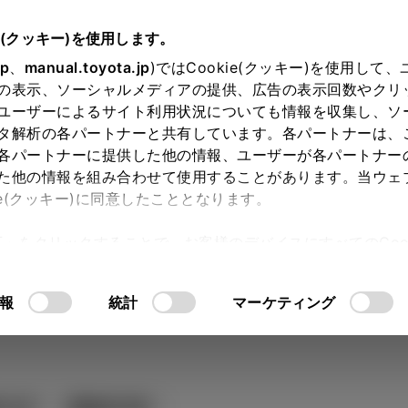
e(クッキー)を使用します。
jp
、
manual.toyota.jp
)ではCookie(クッキー)を使用して
の表示、ソーシャルメディアの提供、広告の表示回数やクリ
ユーザーによるサイト利用状況についても情報を収集し、ソ
タ解析の各パートナーと共有しています。各パートナーは、
各パートナーに提供した他の情報、ユーザーが各パートナー
カー参考価格を表示しています。
販
た他の情報を組み合わせて使用することがあります。当ウェ
ie(クッキー)に同意したこととなります。
ます。
許可」をクリックすることで、お客様のデバイスにすべてのCook
意したことになります。Cookie(クッキー)のオプトアウト
 グレードを選ぶ
Step3 オプシ
るにあたっては、当社の「
Cookie（クッキー）情報の取り
報
統計
マーケティング