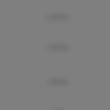
1,135 mm
1,570 kg
1,845 kg