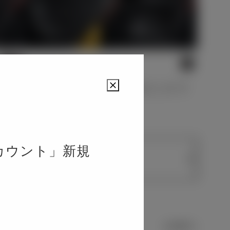
す。ボタンにて選択されたカラ
Close
カウント」新規
600 mm
4,600 mm