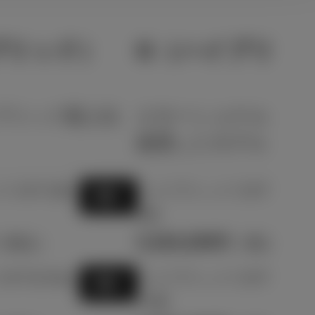
ブリッド）
G（ハイブリッ
ブリッド最上位
エモーショナルかつ
厳選したモデル
CVT 2W
ハイブリッド CVT 2WD
選択
5名
3,324,200
（税込）
円
（税込）
T E-Fou
ハイブリッド CVT E-Fou
選択
r 5名