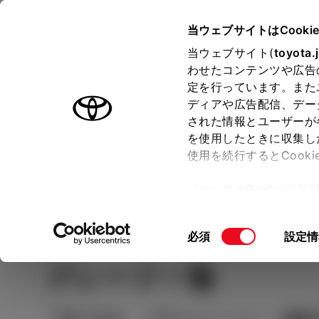
TOYOTA
当ウェブサイトはCooki
当ウェブサイト(
toyota.
わせたコンテンツや広告
ラインアップ
オーナーサポート
トピックス
定を行っています。また
ディアや広告配信、デー
された情報とユーザーが
見積りシミュレーシ
メー
を使用したときに収集し
使用を続行するとCook
示し
ョン
「すべてのCookieを
ー)が保存されることに同
Step2
Step1 車種を選ぶ
更、同意を撤回したりす
同
必須
設定情
て
」をご覧ください。
意
グレード一覧
の
選
択
絞り込み