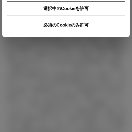
ださい。■自動車リサイクル法の施行により、別途リ
選択中のCookieを許可
サイクル料金が必要になります。■付属品価格・オプ
ション価格は含みません。■車両本体価格、オプショ
必須のCookieのみ許可
ン価格、仕様、装備等は予告なく変更することがあり
ます。■燃料消費率は定められた試験条件のもとでの
値です。お客様の使用環境（気象、渋滞等）や運転方
法（急発進、エアコン使用等）に応じて燃料消費率は
異なります。■WLTCモードは、市街地、郊外、高速
道路の各走行モードを平均的な使用時間配分で構成し
た国際的な走行モードです。市街地モードは、信号や
渋滞等の影響を受ける比較的低速な走行を想定し、郊
外モードは、信号や渋滞等の影響をあまり受けない走
行を想定、高速道路モードは、高速道路等での走行を
想定しています。■一部の写真は、選択したグレード
やカラーと異なる場合があります。３D画像は、CG
によるイメージ画像ですので、実際の車両、仕様、色
と異なる場合があります。ご購入の場合は、必ず販売
店でご確認ください。本サービスで使用している画像