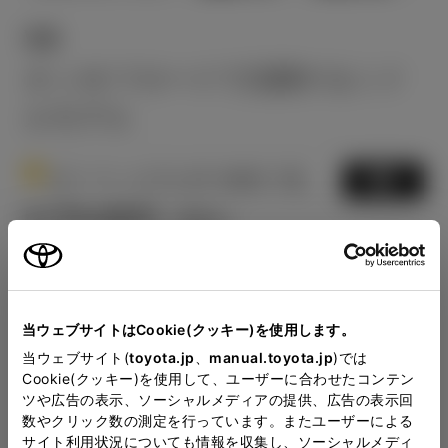
VX
オン/オフロードで活躍するミド
ルモデル
1
ガソリン2.7L AT 4WD 7名
選択
5,779,400
円
（税込）
Close
当ウェブサイトはCookie(クッキー)を使用します。
福岡トヨタ／長崎トヨタの
当ウェブサイト(
toyota.jp
、
manual.toyota.jp
)では
Cookie(クッキー)を使用して、ユーザーに合わせたコンテン
見積りを確認
ツや広告の表示、ソーシャルメディアの提供、広告の表示回
数やクリック数の測定を行っています。またユーザーによる
サイト利用状況についても情報を収集し、ソーシャルメディ