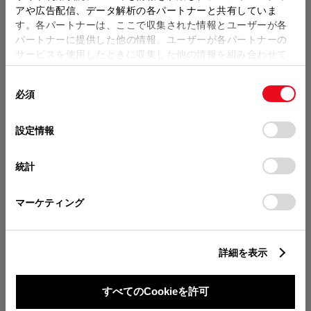
販売店の見積りを確認するため
アや広告配信、データ解析の各パートナーと共有していま
す。各パートナーは、ここで収集された情報とユーザーが各
には「TOYOTAアカウント」新
パートナーに提供した他の情報、ユーザーが各パートナーの
規登録もしくはログインが必要
サービスを使用したときに収集した他の情報を組み合わせて
使用することがあります。当ウェブサイトの使用を続行する
になります。
同
とCookie(クッキー)に同意したこととなります。
必須
販売店を選択すると以下の情報
意
の
「すべてのCookieを許可」をクリックすることで、お客様の
が確認できます。
選
デバイスにすべてのCookie(クッキー)が保存されることに同
設定情報
択
意したことになります。Cookie(クッキー)のオプトアウト、
このグレードの特徴を表示
分割払いの価格
設定の変更、同意を撤回したりするにあたっては、当社の
統計
税金・諸費用の詳細
「
Cookie（クッキー）情報の取り扱いについて
」をご覧くだ
取付費を含む販売店オプション価格
さい。
マーケティング
■表示価格は、東京地区メーカー希望小売価格（消費
ログイン
詳細を表示
税込み）で参考価格です。■保険料、税金（除く消費
税）、登録料などの諸費用は別途申し受けます。■価
格にはスペアタイヤ※タイヤ交換用具を含みます。※
すべてのCookieを許可
TOYOTAアカウント新規登録
車種により異なる場合がありますので装備をご確認く