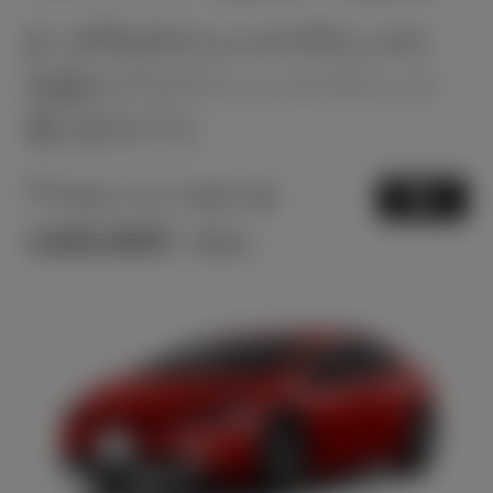
Z（プラグインハイブリッド）
先進のプラグインハイブリッド
最上位モデル
2
PHEV CVT 2WD 5名
選択
4,645,300
円
（税込）