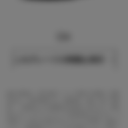
このグレードの特徴を表示
■表示価格は、東京地区メーカー希望小売価格（消費
税込み）で参考価格です。■保険料、税金（除く消費
税）、登録料などの諸費用は別途申し受けます。■価
格にはスペアタイヤ※タイヤ交換用具を含みます。※
車種により異なる場合がありますので装備をご確認く
ださい。■自動車リサイクル法の施行により、別途リ