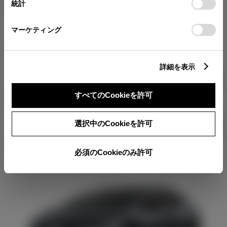
統計
G（ハイブリッド）
税金・諸費用の詳細
「
Cookie（クッキー）情報の取り扱いについて
」をご覧くだ
取付費を含む販売店オプション価格
さい。
エモーショナルかつ装備を厳選し
マーケティング
たモデル
ログイン
詳細を表示
ハイブリッド CVT 2WD 5名
選択
すべてのCookieを許可
3,324,200
円
（税込）
TOYOTAアカウント新規登録
ハイブリッド CVT E-Four 5名
選択中のCookieを許可
選択
3,577,200
円
（税込）
必須のCookieのみ許可