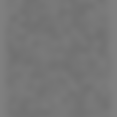
サイクル料金が必要になります。■付属品価格・オプ
ション価格は含みません。■車両本体価格、オプショ
ン価格、仕様、装備等は予告なく変更することがあり
ます。■燃料消費率は定められた試験条件のもとでの
値です。お客様の使用環境（気象、渋滞等）や運転方
法（急発進、エアコン使用等）に応じて燃料消費率は
異なります。■WLTCモードは、市街地、郊外、高速
道路の各走行モードを平均的な使用時間配分で構成し
た国際的な走行モードです。市街地モードは、信号や
渋滞等の影響を受ける比較的低速な走行を想定し、郊
外モードは、信号や渋滞等の影響をあまり受けない走
行を想定、高速道路モードは、高速道路等での走行を
想定しています。■一部の写真は、選択したグレード
やカラーと異なる場合があります。３D画像は、CG
によるイメージ画像ですので、実際の車両、仕様、色
と異なる場合があります。ご購入の場合は、必ず販売
店でご確認ください。本サービスで使用している画像
は該当装備の説明画像のため、該当装備以外のオプシ