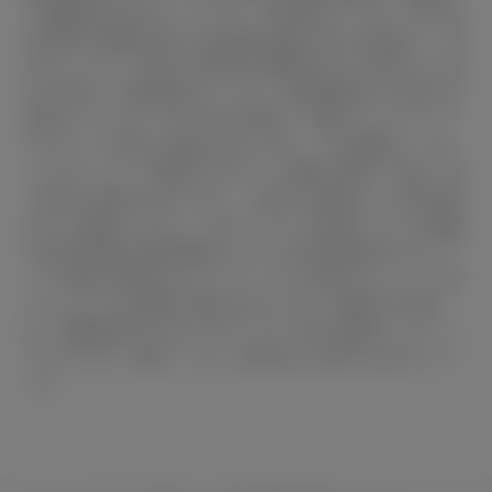
た国際的な走行モードです。市街地モードは、信号や
渋滞等の影響を受ける比較的低速な走行を想定し、郊
外モードは、信号や渋滞等の影響をあまり受けない走
行を想定、高速道路モードは、高速道路等での走行を
想定しています。■一部の写真は、選択したグレード
やカラーと異なる場合があります。３D画像は、CG
によるイメージ画像ですので、実際の車両、仕様、色
と異なる場合があります。ご購入の場合は、必ず販売
店でご確認ください。本サービスで使用している画像
は該当装備の説明画像のため、該当装備以外のオプシ
ョン商品が装着されている、または該当グレードでは
ないクルマの画像の場合があります。■室内の写真
は、機能説明のためにボディの一部を切断したカット
モデルです。■詳しくは、販売店にお問い合わせくだ
さい。