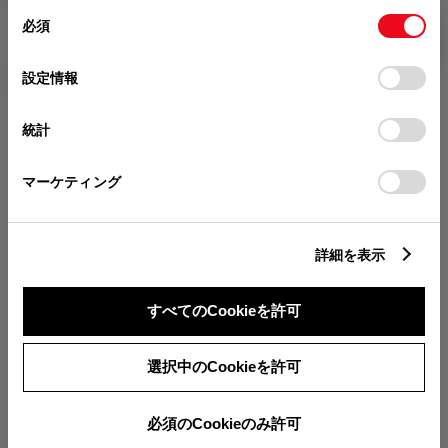
同
とCookie(クッキー)に同意したこととなります。
必須
販売店を選択すると以下の情報
意
ハイブリッド CVT E-Four 5名
選択
の
「すべてのCookieを許可」をクリックすることで、お客様の
が確認できます。
選
デバイスにすべてのCookie(クッキー)が保存されることに同
設定情報
3,872,000
円
（税込）
択
意したことになります。Cookie(クッキー)のオプトアウト、
分割払いの価格
設定の変更、同意を撤回したりするにあたっては、当社の
統計
税金・諸費用の詳細
「
Cookie（クッキー）情報の取り扱いについて
」をご覧くだ
取付費を含む販売店オプション価格
さい。
マーケティング
ログイン
詳細を表示
すべてのCookieを許可
TOYOTAアカウント新規登録
選択中のCookieを許可
必須のCookieのみ許可