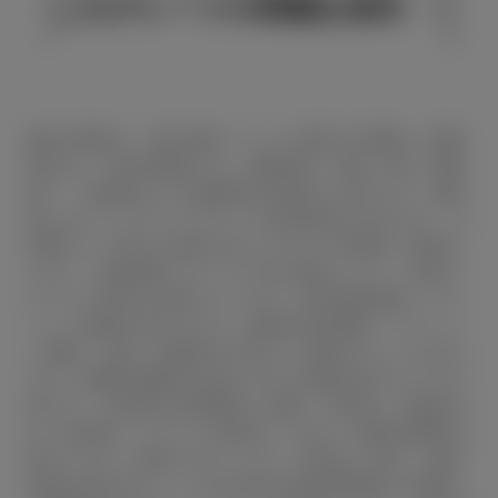
このグレードの特徴を表示
■表示価格は、東京地区メーカー希望小売価格（消費
税込み）で参考価格です。■保険料、税金（除く消費
税）、登録料などの諸費用は別途申し受けます。■価
格にはスペアタイヤ※タイヤ交換用具を含みます。※
車種により異なる場合がありますので装備をご確認く
ださい。■自動車リサイクル法の施行により、別途リ
サイクル料金が必要になります。■付属品価格・オプ
ション価格は含みません。■車両本体価格、オプショ
ン価格、仕様、装備等は予告なく変更することがあり
ます。■燃料消費率は定められた試験条件のもとでの
値です。お客様の使用環境（気象、渋滞等）や運転方
法（急発進、エアコン使用等）に応じて燃料消費率は
異なります。■WLTCモードは、市街地、郊外、高速
道路の各走行モードを平均的な使用時間配分で構成し