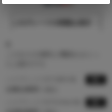
このグレードの特徴を表示
S
こだわりの個性と機能をまとっ
た上級モデル
ハイブリッド CVT 2WD 5名
選択
2,981,000
円
（税込）
ハイブリッド CVT E-Four 5名
選択
3,239,500