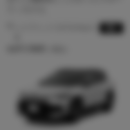
ティモデル
2
ハイブリッド CVT E-Four 5
選択
名
4,077,700
円
（税込）