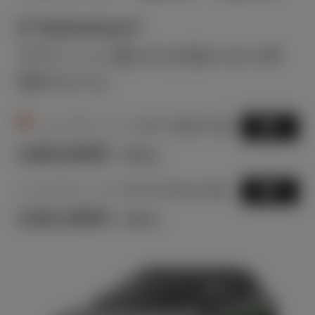
Z“Adventure”
デザインに遊び心を効かせた60
周年モデル
3
ハイブリッド CVT 2WD 5名
選択
3,663,000
円
（税込）
ハイブリッド CVT E-Four 5名
選択
3,921,500
円
（税込）