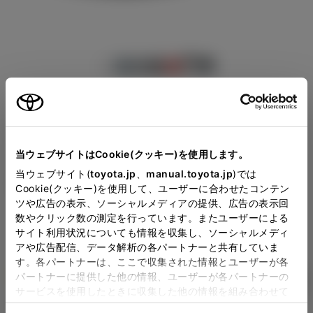
このグレードの特徴を表示
Close
当ウェブサイトはCookie(クッキー)を使用します。
トヨタカローラ山梨の見積
当ウェブサイト(
toyota.jp
、
manual.toyota.jp
)では
Z
Cookie(クッキー)を使用して、ユーザーに合わせたコンテン
りを確認
ツや広告の表示、ソーシャルメディアの提供、広告の表示回
上質さと快適さを極めた最上級モ
数やクリック数の測定を行っています。またユーザーによる
サイト利用状況についても情報を収集し、ソーシャルメディ
デル
販売店の見積りを確認するため
アや広告配信、データ解析の各パートナーと共有していま
す。各パートナーは、ここで収集された情報とユーザーが各
には「TOYOTAアカウント」新
1
パートナーに提供した他の情報、ユーザーが各パートナーの
ハイブリッド CVT 2WD 5名
選択
規登録もしくはログインが必要
サービスを使用したときに収集した他の情報を組み合わせて
3,613,500
使用することがあります。当ウェブサイトの使用を続行する
円
（税込）
になります。