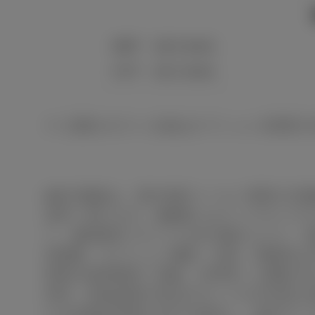
5MT
18.6 km/L
CVT
19.2 km/L
※
記載されている値はオプション未選択
■表示価格は、東京地区メーカー希望小売
途申し受けます。■価格にはスペアタイヤ
い。■自動車リサイクル法の施行により、
体価格、オプション価格、仕様、装備等は
客様の使用環境（気象、渋滞等）や運転方
郊外、高速道路の各走行モードを平均的な
ける比較的低速な走行を想定し、郊外モー