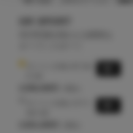
GR SPORT
非日常感を味わえる軽快な
オープンスポーツ
1
ガソリン0.66L MT 2W
選択
D 2名
2,556,400
円
（税込）
2
ガソリン0.66L CVT 2
選択
WD 2名
2,501,400
円
（税込）