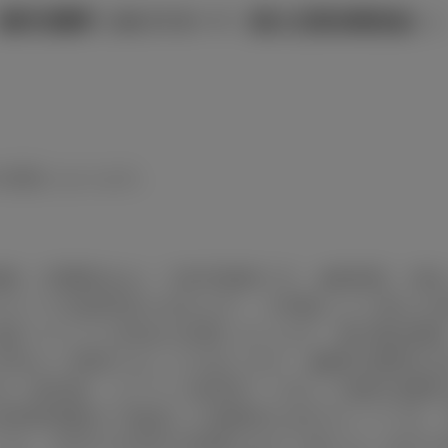
燃料消費率［WLTCモード（国土交通省審査値）
の状態になります。
価格（消費税込み）で参考価格です。■保険料、税
※タイヤ交換用具を含みます。※車種により異なる
別途リサイクル料金が必要になります。■付属品価
予告なく変更することがあります。■燃料消費率は
法（急発進、エアコン使用等）に応じて燃料消費率は
使用時間配分で構成した国際的な走行モードです。
ドは、信号や渋滞等の影響をあまり受けない走行を