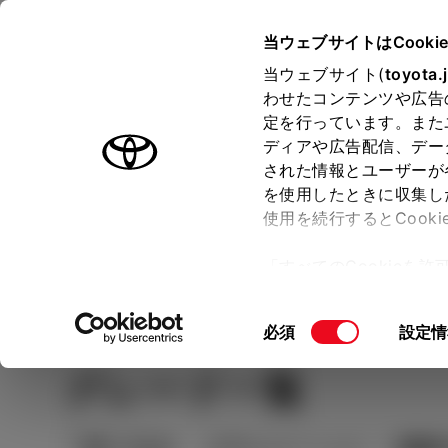
TOYOTA
当ウェブサイトはCooki
当ウェブサイト(
toyota.
わせたコンテンツや広告
ラインアップ
オーナーサポート
トピックス
定を行っています。また
ディアや広告配信、デー
された情報とユーザーが
見積りシミュレーシ
メー
を使用したときに収集し
使用を続行するとCook
示し
ョン
「すべてのCookieを
ー)が保存されることに同
Step2
Step1 車種を選ぶ
更、同意を撤回したりす
同
必須
設定情
て
」をご覧ください。
意
グレード一覧
の
選
択
絞り込み