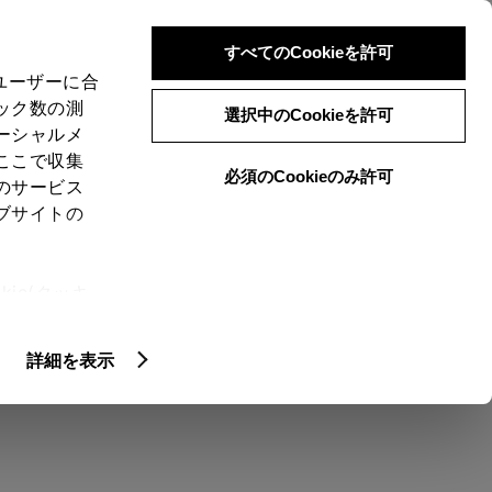
検索
メニュー
ログイン
すべてのCookieを許可
、ユーザーに合
ック数の測
選択中のCookieを許可
ーシャルメ
ここで収集
必須のCookieのみ許可
のサービス
売店を選択する
とお店の価格を表
ブサイトの
ie(クッキ
、設定の変
ョンを選ぶ カラー
エクステリア
扱いについ
詳細を表示