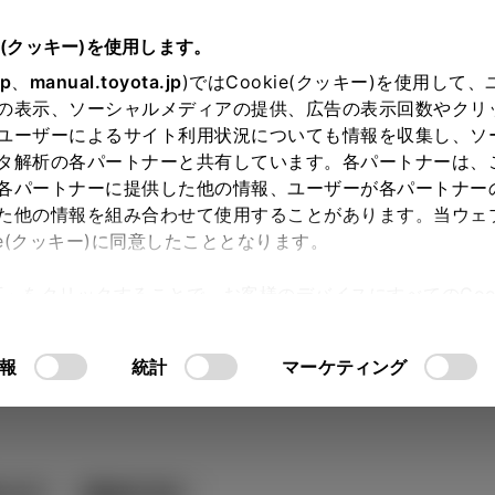
e(クッキー)を使用します。
jp
、
manual.toyota.jp
)ではCookie(クッキー)を使用して
の表示、ソーシャルメディアの提供、広告の表示回数やクリ
ユーザーによるサイト利用状況についても情報を収集し、ソ
タ解析の各パートナーと共有しています。各パートナーは、
各パートナーに提供した他の情報、ユーザーが各パートナー
カー参考価格を表示しています。
販
た他の情報を組み合わせて使用することがあります。当ウェ
ie(クッキー)に同意したこととなります。
ます。
許可」をクリックすることで、お客様のデバイスにすべてのCook
意したことになります。Cookie(クッキー)のオプトアウト
 グレードを選ぶ
Step3 オプシ
るにあたっては、当社の「
Cookie（クッキー）情報の取り
報
統計
マーケティング