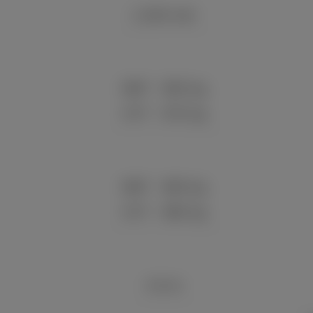
1,040 mm
5MT
850 kg
CVT
870 kg
5MT
960 kg
CVT
980 kg
4.6 m