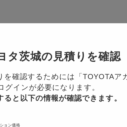
ード・カラーの画像を表示していま
ヨタ茨城の見積りを確認
主要諸元
りを確認するためには「TOYOTAア
ログインが必要になります。
すると以下の情報が確認できます。
全長
ション価格