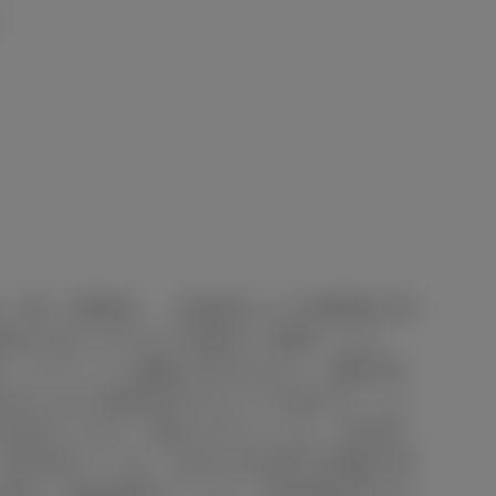
］
金（除く消費税）、登録料などの諸費用は別
場合がありますので装備をご確認くださ
格・オプション価格は含みません。■車両本
定められた試験条件のもとでの値です。お
異なります。■WLTCモードは、市街地、
市街地モードは、信号や渋滞等の影響を受
想定、高速道路モードは、高速道路等での