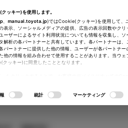
e(クッキー)を使用します。
jp
、
manual.toyota.jp
)ではCookie(クッキー)を使用して
の表示、ソーシャルメディアの提供、広告の表示回数やクリ
ユーザーによるサイト利用状況についても情報を収集し、ソ
タ解析の各パートナーと共有しています。各パートナーは、
各パートナーに提供した他の情報、ユーザーが各パートナー
カー参考価格を表示しています。
販
た他の情報を組み合わせて使用することがあります。当ウェ
ie(クッキー)に同意したこととなります。
ます。
許可」をクリックすることで、お客様のデバイスにすべてのCook
意したことになります。Cookie(クッキー)のオプトアウト
 グレードを選ぶ
Step3 オプシ
るにあたっては、当社の「
Cookie（クッキー）情報の取り
報
統計
マーケティング