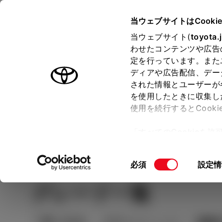
TOYOTA
当ウェブサイトはCooki
当ウェブサイト(
toyota.
わせたコンテンツや広告
ラインアップ
オーナーサポート
トピックス
定を行っています。また
ディアや広告配信、デー
された情報とユーザーが
見積りシミュレーシ
メー
を使用したときに収集し
使用を続行するとCook
示し
ョン
「すべてのCookieを
ー)が保存されることに同
Step2
Step1 車種を選ぶ
更、同意を撤回したりす
同
必須
設定情
て
」をご覧ください。
意
グレード一覧
の
選
択
絞り込み