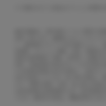
※
記載されている値はオプション未選択
■表示価格は、東京地区メーカー希望小売
途申し受けます。■価格にはスペアタイヤ
い。■自動車リサイクル法の施行により、
体価格、オプション価格、仕様、装備等は
客様の使用環境（気象、渋滞等）や運転方
郊外、高速道路の各走行モードを平均的な
ける比較的低速な走行を想定し、郊外モー
走行を想定しています。■一部の写真は、
ので、実際の車両、仕様、色と異なる場合
は該当装備の説明画像のため、該当装備以
ります。■室内の写真は、機能説明のため