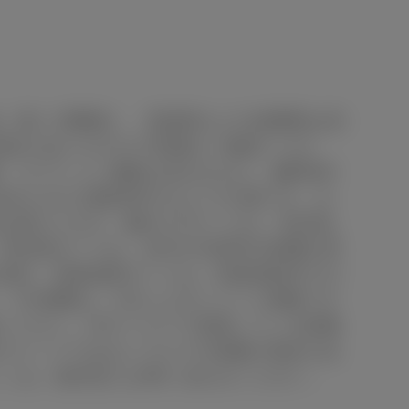
金（除く消費税）、登録料などの諸費用は別
場合がありますので装備をご確認くださ
格・オプション価格は含みません。■車両本
定められた試験条件のもとでの値です。お
異なります。■WLTCモードは、市街地、
市街地モードは、信号や渋滞等の影響を受
想定、高速道路モードは、高速道路等での
。３D画像は、CGによるイメージ画像です
ください。本サービスで使用している画像
グレードではないクルマの画像の場合があ
しくは、販売店にお問い合わせください。