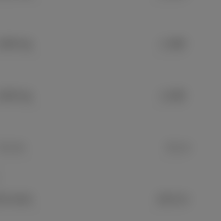
,360 kg
1,360 kg
,635 kg
1,635 kg
5.1 m
5.1 m
］
.9 km/L
28.6 km/L