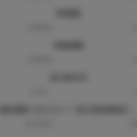
車両重量
1,390 kg
1
車両総重量
1,665 kg
1
最小回転半径
5.3 m
燃料消費率［WLTCモード（国土交通省審査値）
26.2 km/L
28