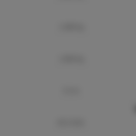
1,390 kg
1,665 kg
5.3 m
26.2 km/L