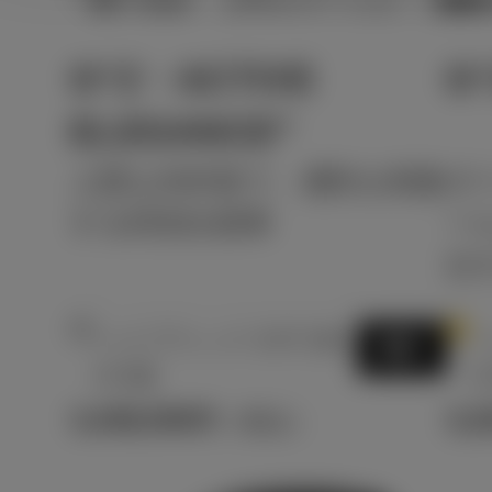
G“Z・ACTIVE
G“
ELEGANCE”
上質な内外装で、感性を刺激
ダ
する特別仕様車
ー
位
2
1
ハイブリッド CVT 2W
ハ
選択
D 5名
D
3,438,000
3,2
円
（税込）