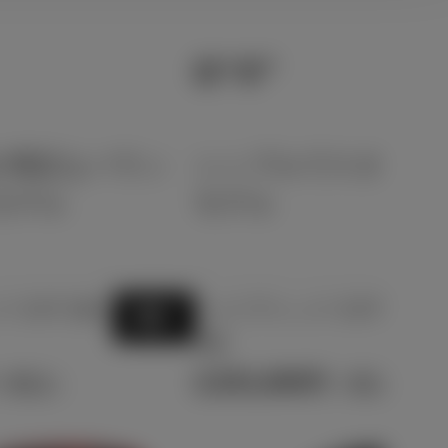
G“X”
が満足なバラン
シンプルでスタンダ
モデル
モデル
CVT 2W
ハイブリッド CVT 2WD
選択
5名
2,531,600
（税込）
円
（税込）