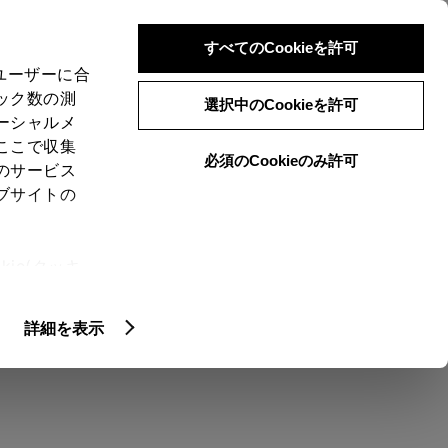
検索
メニュー
ログイン
すべてのCookieを許可
、ユーザーに合
ック数の測
選択中のCookieを許可
ーシャルメ
ここで収集
必須のCookieのみ許可
のサービス
売店を選択する
とお店の価格を表
ブサイトの
ie(クッキ
、設定の変
ョンを選ぶ カラー
エクステリア
扱いについ
詳細を表示