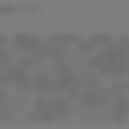
の状態になります。
価格（消費税込み）で参考価格です。■保険料、税
※タイヤ交換用具を含みます。※車種により異なる
別途リサイクル料金が必要になります。■付属品価
予告なく変更することがあります。■燃料消費率は
法（急発進、エアコン使用等）に応じて燃料消費率は
使用時間配分で構成した国際的な走行モードです。
ドは、信号や渋滞等の影響をあまり受けない走行を
選択したグレードやカラーと異なる場合があります
があります。ご購入の場合は、必ず販売店でご確認
外のオプション商品が装着されている、または該当
にボディの一部を切断したカットモデルです。■詳