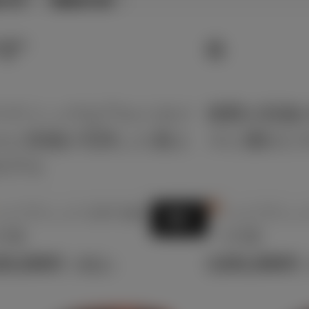
Z”
G
イナミックなアルミホイ
燃費＆装備
ルと装備が充実した最上
スに優れた
モデル
3
イブリッド CVT 2W
ハイブリッド 
選択
 5名
D 5名
20,200
2,831,900
円
（税込）
円