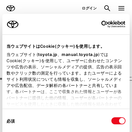
TOYOTA
検索
メニュ
ログイン
ラインアップ
オーナーサポート
トピックス
見積りシミュレーション
当ウェブサイトはCookie(クッキー)を使用します。
メーカー参考価格を表示しています。
販売店を
当ウェブサイト(
toyota.jp
、
manual.toyota.jp
)では
Cookie(クッキー)を使用して、ユーザーに合わせたコンテン
選択する
とお店の価格を表示します。
ツや広告の表示、ソーシャルメディアの提供、広告の表示回
数やクリック数の測定を行っています。またユーザーによる
Step3 オプションを選ぶ カラー
サイト利用状況についても情報を収集し、ソーシャルメディ
アや広告配信、データ解析の各パートナーと共有していま
す。各パートナーは、ここで収集された情報とユーザーが各
ヤリス
Z
パートナーに提供した他の情報、ユーザーが各パートナーの
サービスを使用したときに収集した他の情報を組み合わせて
ガソリン1.5L CVT 4WD 5名
使用することがあります。当ウェブサイトの使用を続行する
同
とCookie(クッキー)に同意したこととなります。
エクステリア
インテリア
必須
意
の
「すべてのCookieを許可」をクリックすることで、お客様の