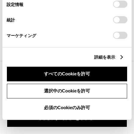
選
デバイスにすべてのCookie(クッキー)が保存されることに同
設定情報
択
意したことになります。Cookie(クッキー)のオプトアウト、
設定の変更、同意を撤回したりするにあたっては、当社の
統計
「
Cookie（クッキー）情報の取り扱いについて
」をご覧くだ
さい。
マーケティング
詳細を表示
2,548,700
車両本体
すべてのCookieを許可
円
+オプション価格
360°
選択中のCookieを許可
選択したオプションを見る
カラー
必須のCookieのみ許可
見積り結果を見る
ボディカラー
2
3
1