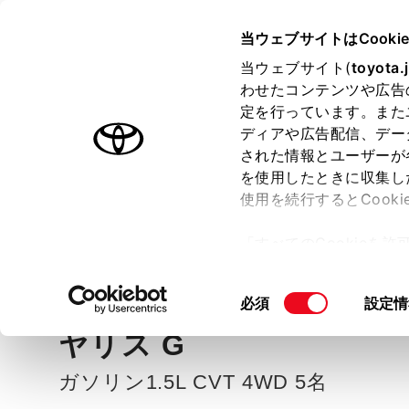
TOYOTA
当ウェブサイトはCooki
当ウェブサイト(
toyota.
わせたコンテンツや広告
ラインアップ
オーナーサポート
トピックス
定を行っています。また
ディアや広告配信、デー
された情報とユーザーが
見積りシミュレーシ
メー
を使用したときに収集し
使用を続行するとCook
示し
ョン
「すべてのCookieを
ー)が保存されることに同
種を選ぶ
Step2 グレードを選ぶ
更、同意を撤回したりす
同
必須
設定情
て
」をご覧ください。
意
ヤリス
G
の
選
ガソリン1.5L CVT 4WD 5名
択