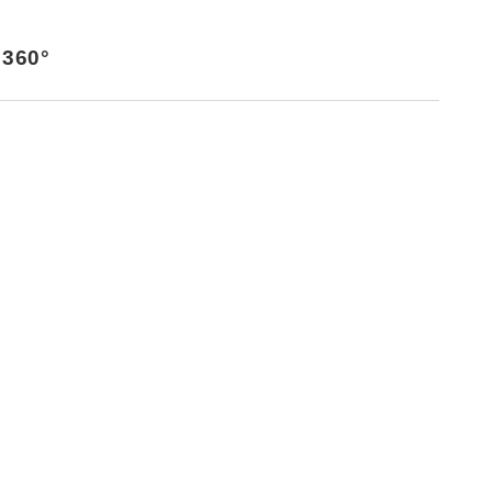
360°
メーカー参考価格を表示して
います。
販売店を選択する
とお店の価
格を表示します。
価格（消費税込み）で参考価格です。■保険料、税