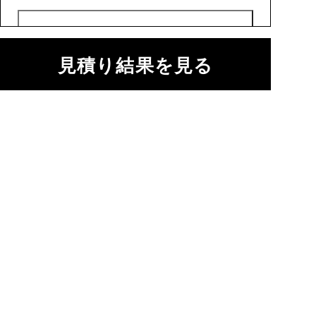
エクステリア
見積り結果を見る
16インチアル
14インチアル
ミホイールセ
ミホイールセ
ット（鍛造）
ット
販売店オプション
販売店オプション
275,000
円
44,000
円
17インチアル
MODELLISTA
金（除く消費税）、登録料などの諸費用は別