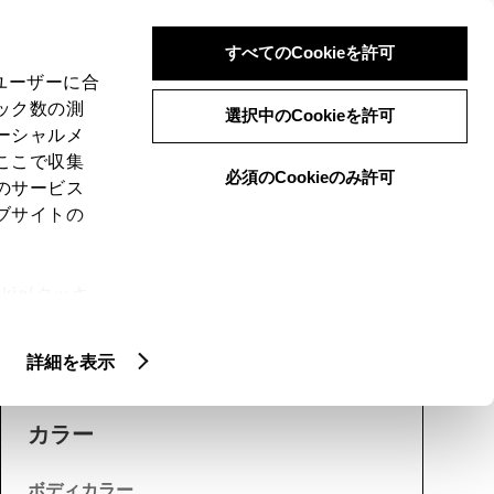
検索
メニュー
ログイン
すべてのCookieを許可
、ユーザーに合
ック数の測
選択中のCookieを許可
ーシャルメ
ここで収集
必須のCookieのみ許可
のサービス
売店を選択する
とお店の価格を表
ブサイトの
ie(クッキ
、設定の変
エクステリア
インテリア
機能
扱いについ
詳細を表示
カラー
ボディカラー