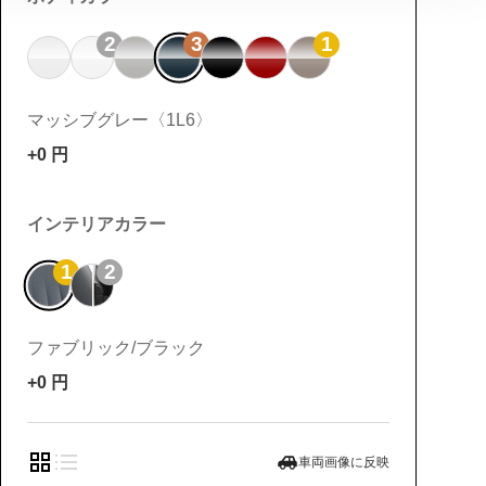
2
3
1
マッシブグレー〈1L6〉
+0
円
インテリアカラー
1
2
ファブリック/ブラック
+0
円
車両画像に反映