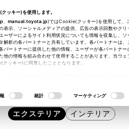
e(クッキー)を使用します。
jp
、
manual.toyota.jp
)ではCookie(クッキー)を使用して
の表示、ソーシャルメディアの提供、広告の表示回数やクリ
ユーザーによるサイト利用状況についても情報を収集し、ソ
タ解析の各パートナーと共有しています。各パートナーは、
各パートナーに提供した他の情報、ユーザーが各パートナー
カー参考価格を表示しています。
販
た他の情報を組み合わせて使用することがあります。当ウェ
ie(クッキー)に同意したこととなります。
ます。
許可」をクリックすることで、お客様のデバイスにすべてのCook
意したことになります。Cookie(クッキー)のオプトアウト
Step3 オプションを選ぶ カラー
るにあたっては、当社の「
Cookie（クッキー）情報の取り
報
統計
マーケティング
エクステリア
インテリア