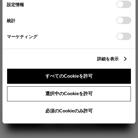
が確認できます。
選
デバイスにすべてのCookie(クッキー)が保存されることに同
設定情報
択
意したことになります。Cookie(クッキー)のオプトアウト、
分割払いの価格
設定の変更、同意を撤回したりするにあたっては、当社の
統計
税金・諸費用の詳細
「
Cookie（クッキー）情報の取り扱いについて
」をご覧くだ
取付費を含む販売店オプション価格
さい。
マーケティング
ログイン
詳細を表示
3,294,500
車両本体
すべてのCookieを許可
円
TOYOTAアカウント新規登録
+オプション価格
360°
選択中のCookieを許可
選択したオプションを見る
カラー
必須のCookieのみ許可
見積り結果を見る
ボディカラー
1
3
2