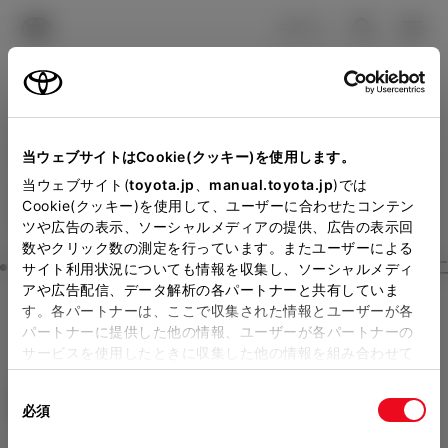
TOYOTA
検索
メニュ
ログイン
ラインアップ
オーナーサポート
トピックス
見積りシミュレーション
Close
当ウェブサイトはCookie(クッキー)を使用します。
岩手トヨタ自動車の見積り
メーカー参考価格を表示しています。
販売店を
当ウェブサイト(
toyota.jp
、
manual.toyota.jp
)では
Cookie(クッキー)を使用して、ユーザーに合わせたコンテン
選択する
とお店の価格を表示します。
を確認
ツや広告の表示、ソーシャルメディアの提供、広告の表示回
数やクリック数の測定を行っています。またユーザーによる
Step3 オプションを選ぶ カラー
サイト利用状況についても情報を収集し、ソーシャルメディ
販売店の見積りを確認するため
アや広告配信、データ解析の各パートナーと共有していま
す。各パートナーは、ここで収集された情報とユーザーが各
には「TOYOTAアカウント」新
ノア
S-X 8人乗り
パートナーに提供した他の情報、ユーザーが各パートナーの
規登録もしくはログインが必要
サービスを使用したときに収集した他の情報を組み合わせて
ハイブリッド CVT 2WD 8名
使用することがあります。当ウェブサイトの使用を続行する
になります。
同
とCookie(クッキー)に同意したこととなります。
エクステリア
インテリア
必須
販売店を選択すると以下の情報
意
の
「すべてのCookieを許可」をクリックすることで、お客様の