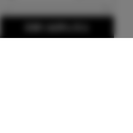
エクステリア
見積り結果を見る
18インチアル
16インチアル
ミホイール＆
ミホイールセ
タイヤセット
ット
販売店オプション
販売店オプション
（セキュリテ
299,200
円
74,800
円
ィロックナッ
ト付）
GR18インチア
金（除く消費税）、登録料などの諸費用は別