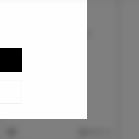
1
3
2
プラチナホワイトパールマイカ〈089〉
+33,000
円
インテリアカラー
1
合成皮革＋ファブリック/ブラック
+0
円
車両画像に反映