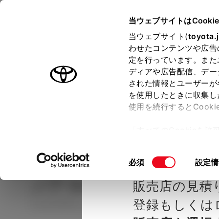
TOYOTA
当ウェブサイトはCooki
当ウェブサイト(
toyota.
わせたコンテンツや広告
ラインアップ
オーナーサポート
トピックス
定を行っています。また
ディアや広告配信、デー
された情報とユーザーが
見積りシミュレーシ
メー
を使用したときに収集し
使用を続行するとCook
示し
ョン
「すべてのCookieを
ー)が保存されることに同
種を選ぶ
Step2 グレードを選ぶ
岩手トヨ
更、同意を撤回したりす
同
必須
設定情
て
」をご覧ください。
意
ノア
S-Z 7人乗り
販売店の見積
の
選
登録もしくは
ハイブリッド CVT E-Four 7名
択