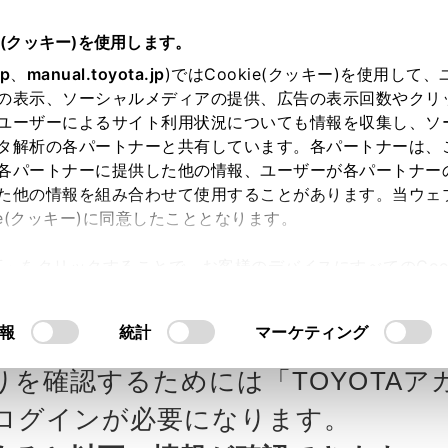
e(クッキー)を使用します。
jp
、
manual.toyota.jp
)ではCookie(クッキー)を使用して
の表示、ソーシャルメディアの提供、広告の表示回数やクリ
ユーザーによるサイト利用状況についても情報を収集し、ソ
タ解析の各パートナーと共有しています。各パートナーは、
各パートナーに提供した他の情報、ユーザーが各パートナー
カー参考価格を表示しています。
販
た他の情報を組み合わせて使用することがあります。当ウェ
ie(クッキー)に同意したこととなります。
ます。
許可」をクリックすることで、お客様のデバイスにすべてのCook
意したことになります。Cookie(クッキー)のオプトアウト
タ自動車の見積りを確認
Step3 オプションを選ぶ カラー
るにあたっては、当社の「
Cookie（クッキー）情報の取り
報
統計
マーケティング
りを確認するためには「TOYOTAア
エクステリア
インテリア
ログインが必要になります。