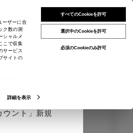
検索
メニュー
ログイン
すべてのCookieを許可
、ユーザーに合
ック数の測
選択中のCookieを許可
ーシャルメ
ここで収集
必須のCookieのみ許可
のサービス
売店を選択する
とお店の価格を表
ブサイトの
Close
ie(クッキ
、設定の変
エクステリア
インテリア
機能
扱いについ
詳細を表示
カウント」新規
カラー
ボディカラー