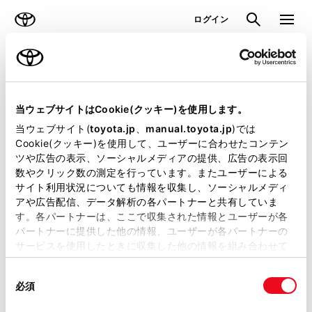
TOYOTA
検索
メニュ
ログイン
ラインアップ
オーナーサポート
トピックス
見積りシミュレーション
当ウェブサイトはCookie(クッキー)を使用します。
当ウェブサイト(
toyota.jp
、
manual.toyota.jp
)では
見積りシミュレーションのデータが
Cookie(クッキー)を使用して、ユーザーに合わせたコンテン
ツや広告の表示、ソーシャルメディアの提供、広告の表示回
正常に取得できませんでした。
数やクリック数の測定を行っています。またユーザーによる
詳しくは販売店までお問合せくださ
サイト利用状況についても情報を収集し、ソーシャルメディ
アや広告配信、データ解析の各パートナーと共有していま
い。
す。各パートナーは、ここで収集された情報とユーザーが各
パートナーに提供した他の情報、ユーザーが各パートナーの
（2-7-4）
サービスを使用したときに収集した他の情報を組み合わせて
使用することがあります。当ウェブサイトの使用を続行する
同
とCookie(クッキー)に同意したこととなります。
必須
意
の
「すべてのCookieを許可」をクリックすることで、お客様の