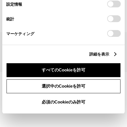
見積りシミュレーショントップへ
選
デバイスにすべてのCookie(クッキー)が保存されることに同
設定情報
択
意したことになります。Cookie(クッキー)のオプトアウト、
設定の変更、同意を撤回したりするにあたっては、当社の
統計
「
Cookie（クッキー）情報の取り扱いについて
」をご覧くだ
さい。
マーケティング
サイトマップ
サイト利用について
個人情報の取扱いについて
TOYOTAアカウント利用規約
反社会的勢力に対する基本方針
企業情報
リコール情報
詳細を表示
©1995-2026 TOYOTA MOTOR CORPORATION. ALL RIGHTS RESERVED.
すべてのCookieを許可
選択中のCookieを許可
必須のCookieのみ許可