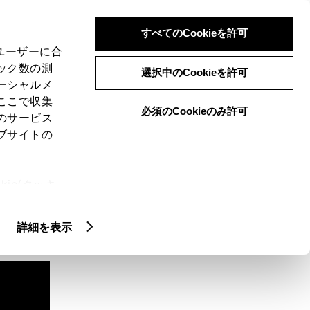
検索
メニュー
ログイン
すべてのCookieを許可
、ユーザーに合
ック数の測
選択中のCookieを許可
ーシャルメ
ここで収集
必須のCookieのみ許可
のサービス
ブサイトの
ie(クッキ
、設定の変
扱いについ
詳細を表示