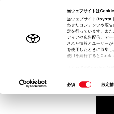
TOYOTA
当ウェブサイトはCooki
当ウェブサイト(
toyota.
わせたコンテンツや広告
ラインアップ
オーナーサポート
トピックス
定を行っています。また
ディアや広告配信、デー
された情報とユーザーが
見積りシミュレーション
を使用したときに収集し
使用を続行するとCook
見積りシミュレーションのデ
「すべてのCookieを
詳しくは販売店までお問合せ
ー)が保存されることに同
更、同意を撤回したりす
同
必須
設定情
て
」をご覧ください。
意
の
選
択