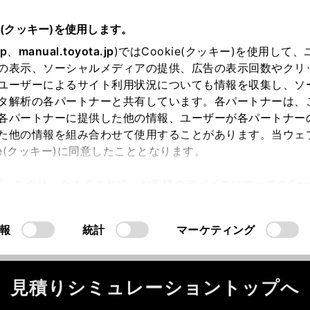
e(クッキー)を使用します。
jp
、
manual.toyota.jp
)ではCookie(クッキー)を使用して
の表示、ソーシャルメディアの提供、広告の表示回数やクリ
ユーザーによるサイト利用状況についても情報を収集し、ソ
タ解析の各パートナーと共有しています。各パートナーは、
各パートナーに提供した他の情報、ユーザーが各パートナー
た他の情報を組み合わせて使用することがあります。当ウェ
ie(クッキー)に同意したこととなります。
ータが正常に取得できませんでした。
許可」をクリックすることで、お客様のデバイスにすべてのCook
ください。
（2-7-4）
意したことになります。Cookie(クッキー)のオプトアウト
るにあたっては、当社の「
Cookie（クッキー）情報の取り
報
統計
マーケティング
見積りシミュレーショントップへ