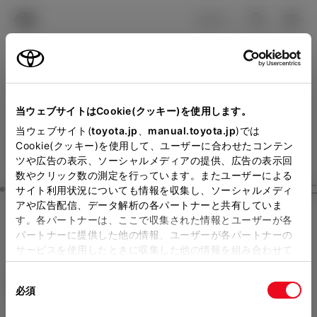
TOYOTA
検索
メニュ
ログイン
ラインアップ
オーナーサポート
トピックス
見積りシミュレーション
Close
当ウェブサイトはCookie(クッキー)を使用します。
福島トヨタ自動車の見積り
メーカー参考価格を表示しています。
販売店を
当ウェブサイト(
toyota.jp
、
manual.toyota.jp
)では
Cookie(クッキー)を使用して、ユーザーに合わせたコンテン
選択する
とお店の価格を表示します。
を確認
ツや広告の表示、ソーシャルメディアの提供、広告の表示回
数やクリック数の測定を行っています。またユーザーによる
Step3 オプションを選ぶ カラー
サイト利用状況についても情報を収集し、ソーシャルメディ
販売店の見積りを確認するため
アや広告配信、データ解析の各パートナーと共有していま
す。各パートナーは、ここで収集された情報とユーザーが各
には「TOYOTAアカウント」新
ランドクルーザー 250
VX
パートナーに提供した他の情報、ユーザーが各パートナーの
規登録もしくはログインが必要
サービスを使用したときに収集した他の情報を組み合わせて
ガソリン2.7L AT 4WD 7名
使用することがあります。当ウェブサイトの使用を続行する
になります。
同
とCookie(クッキー)に同意したこととなります。
エクステリア
インテリア
必須
販売店を選択すると以下の情報
意
の
「すべてのCookieを許可」をクリックすることで、お客様の