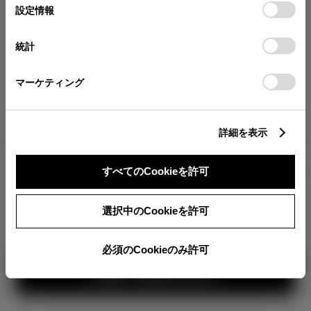
が確認できます。
選
デバイスにすべてのCookie(クッキー)が保存されることに同
設定情報
択
意したことになります。Cookie(クッキー)のオプトアウト、
分割払いの価格
設定の変更、同意を撤回したりするにあたっては、当社の
統計
税金・諸費用の詳細
「
Cookie（クッキー）情報の取り扱いについて
」をご覧くだ
取付費を含む販売店オプション価格
さい。
マーケティング
ログイン
詳細を表示
5,812,400
車両本体
すべてのCookieを許可
円
TOYOTAアカウント新規登録
+オプション価格
360°
選択中のCookieを許可
選択したオプションを見る
カラー
必須のCookieのみ許可
見積り結果を見る
ボディカラー
1
2
3