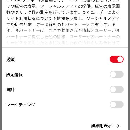
を確認
ツや広告の表示、ソーシャルメディアの提供、広告の表示回
数やクリック数の測定を行っています。またユーザーによる
サイト利用状況についても情報を収集し、ソーシャルメディ
販売店の見積りを確認するため
アや広告配信、データ解析の各パートナーと共有していま
す。各パートナーは、ここで収集された情報とユーザーが各
には「TOYOTAアカウント」新
パートナーに提供した他の情報、ユーザーが各パートナーの
規登録もしくはログインが必要
サービスを使用したときに収集した他の情報を組み合わせて
使用することがあります。当ウェブサイトの使用を続行する
になります。
同
とCookie(クッキー)に同意したこととなります。
必須
販売店を選択すると以下の情報
意
の
「すべてのCookieを許可」をクリックすることで、お客様の
が確認できます。
選
デバイスにすべてのCookie(クッキー)が保存されることに同
設定情報
択
意したことになります。Cookie(クッキー)のオプトアウト、
分割払いの価格
設定の変更、同意を撤回したりするにあたっては、当社の
統計
税金・諸費用の詳細
「
Cookie（クッキー）情報の取り扱いについて
」をご覧くだ
取付費を含む販売店オプション価格
さい。
このグレードの特徴を表示
マーケティング
ログイン
詳細を表示
S-X