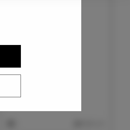
3
1
2
クリアベージュメタリック〈4Y3〉
+0
円
インテリアカラー
1
2
ファブリック/ブラック
+0
円
車両画像に反映