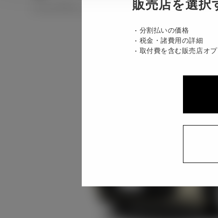
販売店を選択
ハイブリッド CVT 2WD 5名
分割払いの価格
税金・諸費用の詳細
取付費を含む販売店オプ