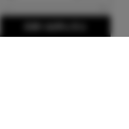
エクステリア
見積り結果を見る
15インチアル
15インチアル
ミホイールセ
ミホイールセ
ット MODEL
ット MODEL
販売店オプション
販売店オプション
LISTA TRINIT
LISTA TRINIT
70,400
円
70,400
円
ASⅡ
ASⅡ-Cross
MODELLISTA
MODELLISTA