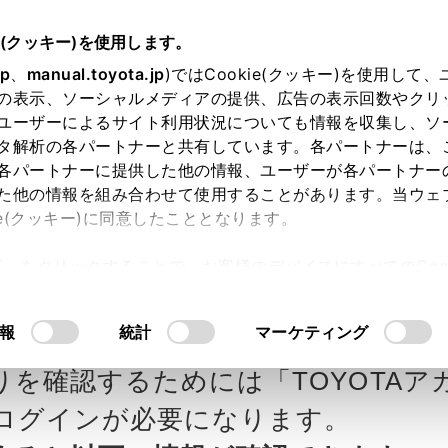
e(クッキー)を使用します。
jp
、
manual.toyota.jp
)ではCookie(クッキー)を使用して
の表示、ソーシャルメディアの提供、広告の表示回数やクリ
ユーザーによるサイト利用状況についても情報を収集し、ソ
タ解析の各パートナーと共有しています。各パートナーは、
各パートナーに提供した他の情報、ユーザーが各パートナー
カー参考価格を表示しています。
販
た他の情報を組み合わせて使用することがあります。当ウェ
ie(クッキー)に同意したこととなります。
ます。
許可」をクリックすることで、お客様のデバイスにすべてのCook
意したことになります。Cookie(クッキー)のオプトアウト
タ自動車の見積りを確認
Step3 オプションを選ぶ カラー
るにあたっては、当社の「
Cookie（クッキー）情報の取り
報
統計
マーケティング
人乗
りを確認するためには「TOYOTAア
エクステリア
インテリア
ログインが必要になります。