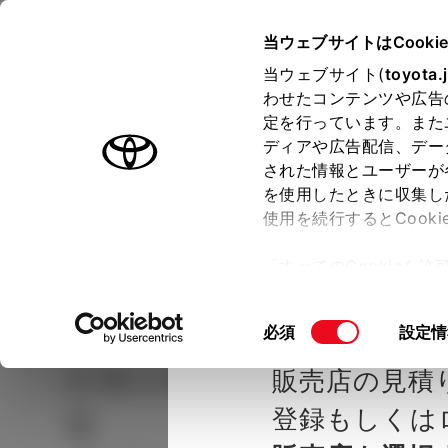
TOYOTA
当ウェブサイトはCooki
当ウェブサイト(
toyota.
わせたコンテンツや広告
ラインアップ
オーナーサポート
トピックス
定を行っています。また
ディアや広告配信、デー
された情報とユーザーが
見積りシミュレーシ
メー
を使用したときに収集し
使用を続行するとCook
示し
ョン
「すべてのCookieを
ー)が保存されることに同
種を選ぶ
Step2 グレードを選ぶ
福島トヨ
更、同意を撤回したりす
同
必須
設定情
て
」をご覧ください。
意
シエンタ
HYBRID G 5
販売店の見積
の
選
登録もしくは
り
択