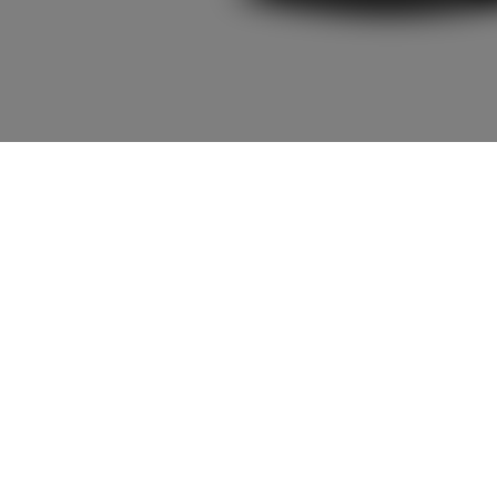
2,833,600
車両本体
+オプション価
円
格
車両本体価格
2,833,600
円
オプション価格
0
円
選択したオプションを見る