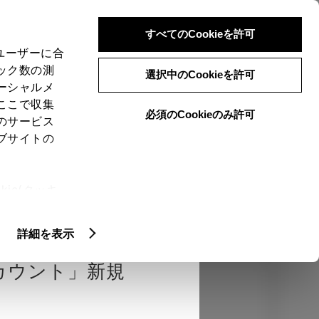
検索
メニュー
ログイン
すべてのCookieを許可
、ユーザーに合
ック数の測
選択中のCookieを許可
ーシャルメ
ここで収集
必須のCookieのみ許可
のサービス
売店を選択する
とお店の価格を表
ブサイトの
Close
ie(クッキ
、設定の変
エクステリア
インテリア
機能
扱いについ
詳細を表示
カウント」新規
カラー
ボディカラー