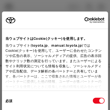
TOYOTA
検索
メニュ
ログイン
ラインアップ
オーナーサポート
トピックス
見積りシミュレーション
Close
当ウェブサイトはCookie(クッキー)を使用します。
福島トヨタ自動車の見積り
メーカー参考価格を表示しています。
販売店を
当ウェブサイト(
toyota.jp
、
manual.toyota.jp
)では
Cookie(クッキー)を使用して、ユーザーに合わせたコンテン
選択する
とお店の価格を表示します。
を確認
ツや広告の表示、ソーシャルメディアの提供、広告の表示回
数やクリック数の測定を行っています。またユーザーによる
Step3 オプションを選ぶ カラー
サイト利用状況についても情報を収集し、ソーシャルメディ
販売店の見積りを確認するため
アや広告配信、データ解析の各パートナーと共有していま
す。各パートナーは、ここで収集された情報とユーザーが各
には「TOYOTAアカウント」新
シエンタ
HYBRID G 7人乗り
パートナーに提供した他の情報、ユーザーが各パートナーの
規登録もしくはログインが必要
サービスを使用したときに収集した他の情報を組み合わせて
ハイブリッド CVT 2WD 7名
使用することがあります。当ウェブサイトの使用を続行する
になります。
同
とCookie(クッキー)に同意したこととなります。
エクステリア
インテリア
必須
販売店を選択すると以下の情報
意
の
「すべてのCookieを許可」をクリックすることで、お客様の