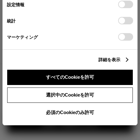
が確認できます。
選
デバイスにすべてのCookie(クッキー)が保存されることに同
設定情報
択
意したことになります。Cookie(クッキー)のオプトアウト、
分割払いの価格
設定の変更、同意を撤回したりするにあたっては、当社の
統計
税金・諸費用の詳細
「
Cookie（クッキー）情報の取り扱いについて
」をご覧くだ
取付費を含む販売店オプション価格
さい。
マーケティング
ログイン
詳細を表示
2,874,300
車両本体
すべてのCookieを許可
円
TOYOTAアカウント新規登録
+オプション価格
選択中のCookieを許可
選択したオプションを見る
カラー
必須のCookieのみ許可
見積り結果を見る
ボディカラー
3
1
2