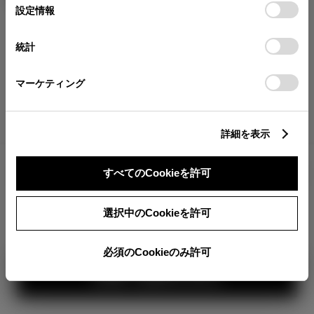
が確認できます。
選
デバイスにすべてのCookie(クッキー)が保存されることに同
設定情報
択
意したことになります。Cookie(クッキー)のオプトアウト、
分割払いの価格
設定の変更、同意を撤回したりするにあたっては、当社の
統計
税金・諸費用の詳細
「
Cookie（クッキー）情報の取り扱いについて
」をご覧くだ
取付費を含む販売店オプション価格
さい。
マーケティング
ログイン
詳細を表示
6,899,000
車両本体
すべてのCookieを許可
円
TOYOTAアカウント新規登録
+オプション価格
選択中のCookieを許可
選択したオプションを見る
必須のCookieのみ許可
カラー
見積り結果を見る
ボディカラー