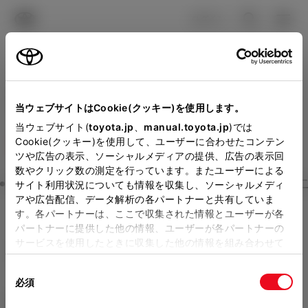
TOYOTA
検索
メニュ
ログイン
ラインアップ
オーナーサポート
トピックス
見積りシミュレーション
Close
当ウェブサイトはCookie(クッキー)を使用します。
千葉トヨタ自動車の見積り
メーカー参考価格を表示しています。
販売店を
当ウェブサイト(
toyota.jp
、
manual.toyota.jp
)では
Cookie(クッキー)を使用して、ユーザーに合わせたコンテン
選択する
とお店の価格を表示します。
を確認
ツや広告の表示、ソーシャルメディアの提供、広告の表示回
数やクリック数の測定を行っています。またユーザーによる
Step3 オプションを選ぶ カラー
サイト利用状況についても情報を収集し、ソーシャルメディ
販売店の見積りを確認するため
アや広告配信、データ解析の各パートナーと共有していま
す。各パートナーは、ここで収集された情報とユーザーが各
には「TOYOTAアカウント」新
クラウン（クロスオーバー）
C
パートナーに提供した他の情報、ユーザーが各パートナーの
規登録もしくはログインが必要
サービスを使用したときに収集した他の情報を組み合わせて
ROSSOVER RS THE 70th
使用することがあります。当ウェブサイトの使用を続行する
になります。
同
とCookie(クッキー)に同意したこととなります。
ハイブリッド AT E-Four 5名
必須
販売店を選択すると以下の情報
意
の
「すべてのCookieを許可」をクリックすることで、お客様の
エクステリア
インテリア