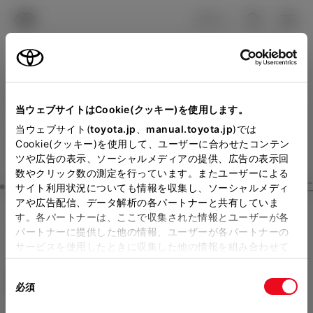
TOYOTA
検索
メニュ
ログイン
ラインアップ
オーナーサポート
トピックス
見積りシミュレーション
Close
当ウェブサイトはCookie(クッキー)を使用します。
千葉トヨタ自動車の見積り
メーカー参考価格を表示しています。
販売店を
当ウェブサイト(
toyota.jp
、
manual.toyota.jp
)では
Cookie(クッキー)を使用して、ユーザーに合わせたコンテン
選択する
とお店の価格を表示します。
を確認
ツや広告の表示、ソーシャルメディアの提供、広告の表示回
数やクリック数の測定を行っています。またユーザーによる
Step3 オプションを選ぶ カラー
サイト利用状況についても情報を収集し、ソーシャルメディ
販売店の見積りを確認するため
アや広告配信、データ解析の各パートナーと共有していま
す。各パートナーは、ここで収集された情報とユーザーが各
には「TOYOTAアカウント」新
ライズ
X
パートナーに提供した他の情報、ユーザーが各パートナーの
規登録もしくはログインが必要
サービスを使用したときに収集した他の情報を組み合わせて
ガソリン1.2L CVT 2WD 5名
使用することがあります。当ウェブサイトの使用を続行する
になります。
同
とCookie(クッキー)に同意したこととなります。
エクステリア
インテリア
必須
販売店を選択すると以下の情報
意
の
「すべてのCookieを許可」をクリックすることで、お客様の