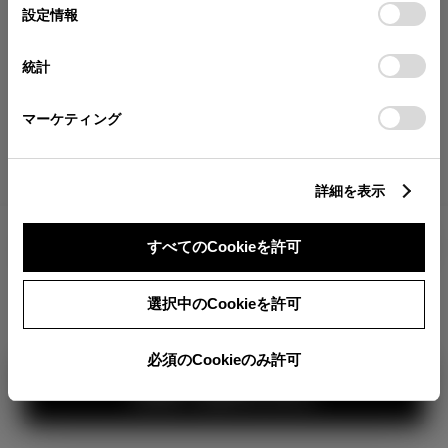
が確認できます。
選
デバイスにすべてのCookie(クッキー)が保存されることに同
設定情報
択
意したことになります。Cookie(クッキー)のオプトアウト、
分割払いの価格
設定の変更、同意を撤回したりするにあたっては、当社の
統計
税金・諸費用の詳細
「
Cookie（クッキー）情報の取り扱いについて
」をご覧くだ
取付費を含む販売店オプション価格
さい。
マーケティング
ログイン
詳細を表示
1,833,700
車両本体
すべてのCookieを許可
円
TOYOTAアカウント新規登録
+オプション価格
360°
選択中のCookieを許可
選択したオプションを見る
カラー
必須のCookieのみ許可
見積り結果を見る
ボディカラー
1
2
3