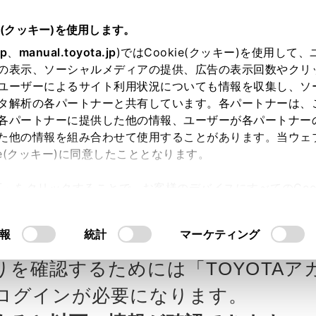
e(クッキー)を使用します。
jp
、
manual.toyota.jp
)ではCookie(クッキー)を使用して
の表示、ソーシャルメディアの提供、広告の表示回数やクリ
ユーザーによるサイト利用状況についても情報を収集し、ソ
タ解析の各パートナーと共有しています。各パートナーは、
各パートナーに提供した他の情報、ユーザーが各パートナー
カー参考価格を表示しています。
販
た他の情報を組み合わせて使用することがあります。当ウェ
ie(クッキー)に同意したこととなります。
ます。
許可」をクリックすることで、お客様のデバイスにすべてのCook
意したことになります。Cookie(クッキー)のオプトアウト
タ自動車の見積りを確認
Step3 オプションを選ぶ カラー
るにあたっては、当社の「
Cookie（クッキー）情報の取り
報
統計
マーケティング
りを確認するためには「TOYOTAア
エクステリア
インテリア
ログインが必要になります。