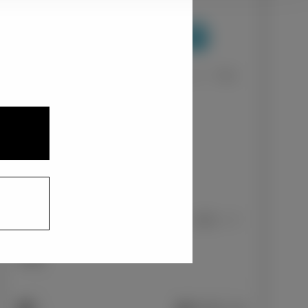
1
2
3
ナチュラルベージュマイカメタリック〈T32〉
+0
円
インテリアカラー
1
ファブリック（レッドパイピング：前席）/ブ
ラック
+0
円