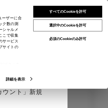
検索
メニュー
ログイン
すべてのCookieを許可
、ユーザーに合
ック数の測
選択中のCookieを許可
ーシャルメ
ここで収集
必須のCookieのみ許可
のサービス
売店を選択する
とお店の価格を表
ブサイトの
Close
ie(クッキ
、設定の変
エクステリア
インテリア
機能
扱いについ
詳細を表示
カウント」新規
カラー
ボディカラー