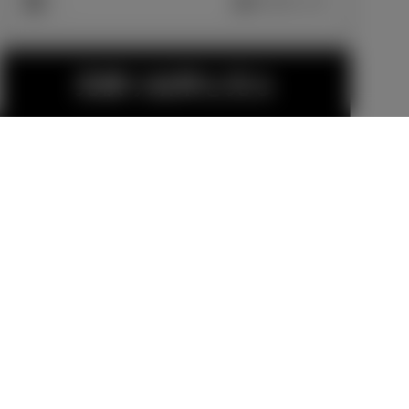
車両画像に反映
エクステリア
見積り結果を見る
MODELLISTA
MODELLISTA
エアロパーツ
エアロパーツ
セットA（AD
セットB（AD
販売店オプション
販売店オプション
VANCE BLAS
VANCE BLAS
155,100
円
248,600
円
T STYLE）
T STYLE）
金（除く消費税）、登録料などの諸費用は別
フロントスポ
サイドスカー