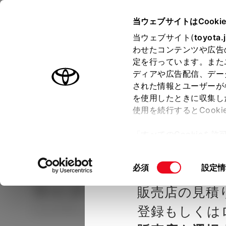
TOYOTA
当ウェブサイトはCooki
当ウェブサイト(
toyota.
わせたコンテンツや広告
ラインアップ
オーナーサポート
トピックス
定を行っています。また
ディアや広告配信、デー
された情報とユーザーが
見積りシミュレーシ
メー
を使用したときに収集し
使用を続行するとCook
示し
ョン
「すべてのCookieを
ー)が保存されることに同
種を選ぶ
Step2 グレードを選ぶ
千葉トヨ
更、同意を撤回したりす
同
必須
設定情
て
」をご覧ください。
意
ライズ
HYBRID G
販売店の見積
の
選
登録もしくは
ハイブリッド その他 2WD 5名
択