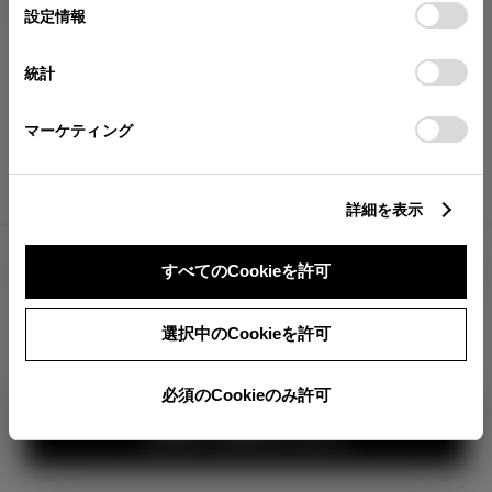
が確認できます。
選
デバイスにすべてのCookie(クッキー)が保存されることに同
設定情報
択
意したことになります。Cookie(クッキー)のオプトアウト、
分割払いの価格
設定の変更、同意を撤回したりするにあたっては、当社の
統計
税金・諸費用の詳細
「
Cookie（クッキー）情報の取り扱いについて
」をご覧くだ
取付費を含む販売店オプション価格
さい。
マーケティング
ログイン
詳細を表示
8,704,300
車両本体
すべてのCookieを許可
円
TOYOTAアカウント新規登録
+オプション価格
選択中のCookieを許可
選択したオプションを見る
360°
必須のCookieのみ許可
カラー
見積り結果を見る
ボディカラー