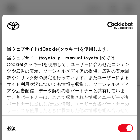
TOYOTA
検索
メニュ
ログイン
ラインアップ
オーナーサポート
トピックス
見積りシミュレーション
Close
当ウェブサイトはCookie(クッキー)を使用します。
トヨタモビリティ富山の見
メーカー参考価格を表示しています。
販売店を
当ウェブサイト(
toyota.jp
、
manual.toyota.jp
)では
Cookie(クッキー)を使用して、ユーザーに合わせたコンテン
選択する
とお店の価格を表示します。
積りを確認
ツや広告の表示、ソーシャルメディアの提供、広告の表示回
数やクリック数の測定を行っています。またユーザーによる
Step3 オプションを選ぶ カラー
サイト利用状況についても情報を収集し、ソーシャルメディ
販売店の見積りを確認するため
アや広告配信、データ解析の各パートナーと共有していま
す。各パートナーは、ここで収集された情報とユーザーが各
には「TOYOTAアカウント」新
アルファード
HYBRID Executi
パートナーに提供した他の情報、ユーザーが各パートナーの
規登録もしくはログインが必要
サービスを使用したときに収集した他の情報を組み合わせて
ve Lounge 7人乗り
使用することがあります。当ウェブサイトの使用を続行する
になります。
同
とCookie(クッキー)に同意したこととなります。
ハイブリッド CVT 2WD 7名
必須
販売店を選択すると以下の情報
意
の
「すべてのCookieを許可」をクリックすることで、お客様の
エクステリア
インテリア