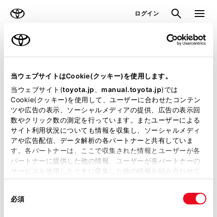
TOYOTA
検索
メニュ
ログイン
ラインアップ
オーナーサポート
トピックス
見積りシミュレーション
当ウェブサイトはCookie(クッキー)を使用します。
当ウェブサイト(
toyota.jp
、
manual.toyota.jp
)では
見積りシミュレーションのデータが
Cookie(クッキー)を使用して、ユーザーに合わせたコンテン
ツや広告の表示、ソーシャルメディアの提供、広告の表示回
正常に取得できませんでした。
数やクリック数の測定を行っています。またユーザーによる
詳しくは販売店までお問合せくださ
サイト利用状況についても情報を収集し、ソーシャルメディ
アや広告配信、データ解析の各パートナーと共有していま
い。
す。各パートナーは、ここで収集された情報とユーザーが各
パートナーに提供した他の情報、ユーザーが各パートナーの
（2-7-4）
サービスを使用したときに収集した他の情報を組み合わせて
使用することがあります。当ウェブサイトの使用を続行する
同
とCookie(クッキー)に同意したこととなります。
必須
意
の
「すべてのCookieを許可」をクリックすることで、お客様の