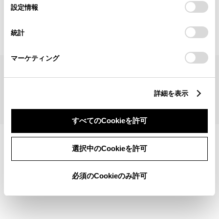
見積りシミュレーショントップへ
選
デバイスにすべてのCookie(クッキー)が保存されることに同
設定情報
択
意したことになります。Cookie(クッキー)のオプトアウト、
設定の変更、同意を撤回したりするにあたっては、当社の
統計
「
Cookie（クッキー）情報の取り扱いについて
」をご覧くだ
さい。
マーケティング
サイトマップ
サイト利用について
個人情報の取扱いについて
TOYOTAアカウント利用規約
反社会的勢力に対する基本方針
企業情報
リコール情報
詳細を表示
©1995-2026 TOYOTA MOTOR CORPORATION. ALL RIGHTS RESERVED.
すべてのCookieを許可
選択中のCookieを許可
必須のCookieのみ許可