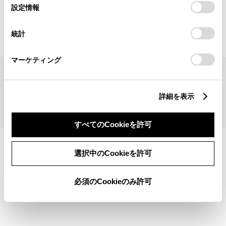
見積りシミュレーショントップへ
選
デバイスにすべてのCookie(クッキー)が保存されることに同
設定情報
択
意したことになります。Cookie(クッキー)のオプトアウト、
設定の変更、同意を撤回したりするにあたっては、当社の
統計
「
Cookie（クッキー）情報の取り扱いについて
」をご覧くだ
さい。
マーケティング
サイトマップ
サイト利用について
個人情報の取扱いについて
TOYOTAアカウント利用規約
反社会的勢力に対する基本方針
企業情報
リコール情報
詳細を表示
©1995-2026 TOYOTA MOTOR CORPORATION. ALL RIGHTS RESERVED.
すべてのCookieを許可
選択中のCookieを許可
必須のCookieのみ許可