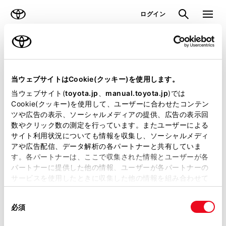
TOYOTA
検索
メニュ
ログイン
ラインアップ
オーナーサポート
トピックス
見積りシミュレーション
当ウェブサイトはCookie(クッキー)を使用します。
当ウェブサイト(
toyota.jp
、
manual.toyota.jp
)では
見積りシミュレーションのデータが
Cookie(クッキー)を使用して、ユーザーに合わせたコンテン
ツや広告の表示、ソーシャルメディアの提供、広告の表示回
正常に取得できませんでした。
数やクリック数の測定を行っています。またユーザーによる
詳しくは販売店までお問合せくださ
サイト利用状況についても情報を収集し、ソーシャルメディ
アや広告配信、データ解析の各パートナーと共有していま
い。
す。各パートナーは、ここで収集された情報とユーザーが各
パートナーに提供した他の情報、ユーザーが各パートナーの
（2-7-4）
サービスを使用したときに収集した他の情報を組み合わせて
使用することがあります。当ウェブサイトの使用を続行する
同
とCookie(クッキー)に同意したこととなります。
必須
意
の
「すべてのCookieを許可」をクリックすることで、お客様の